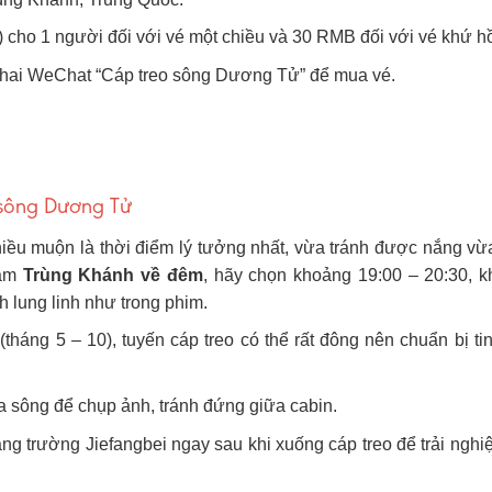
ho 1 người đối với vé một chiều và 30 RMB đối với vé khứ h
 khai WeChat “Cáp treo sông Dương Tử” để mua vé.
 sông Dương Tử
ều muộn là thời điểm lý tưởng nhất, vừa tránh được nắng vừa
gắm
Trùng Khánh về đêm
, hãy chọn khoảng 19:00 – 20:30, k
h lung linh như trong phim.
(tháng 5 – 10), tuyến cáp treo có thể rất đông nên chuẩn bị ti
 sông để chụp ảnh, tránh đứng giữa cabin.
 trường Jiefangbei ngay sau khi xuống cáp treo để trải nghi