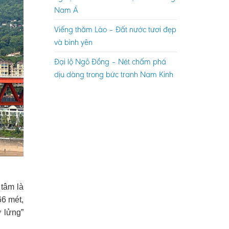
Nam Á
Viếng thăm Lào – Đất nước tươi đẹp
và bình yên
Đại lộ Ngô Đồng – Nét chấm phá
dịu dàng trong bức tranh Nam Kinh
 tâm là
66 mét,
ơ lửng”