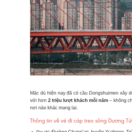
Mặc dù hiện nay đã có cầu Dongshuimen xây dựn
với hơn
2 triệu lượt khách mỗi năm
– không ch
nơi nào khác mang lại.
Thông tin về vé đi cáp treo sông Dương Tử
Địa chỉ:
Đường Chang’an, huyện Yuzhong, Trù