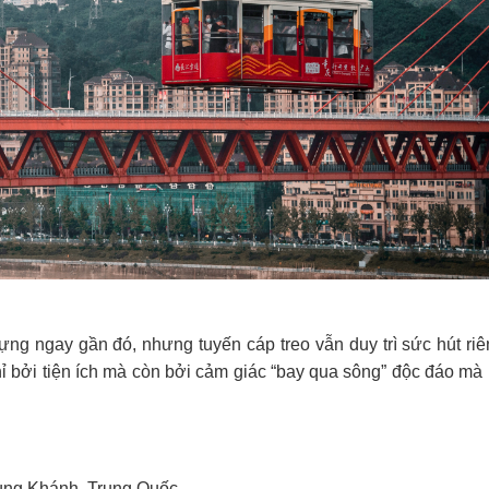
g ngay gần đó, nhưng tuyến cáp treo vẫn duy trì sức hút riê
ỉ bởi tiện ích mà còn bởi cảm giác “bay qua sông” độc đáo mà
ng Khánh, Trung Quốc.