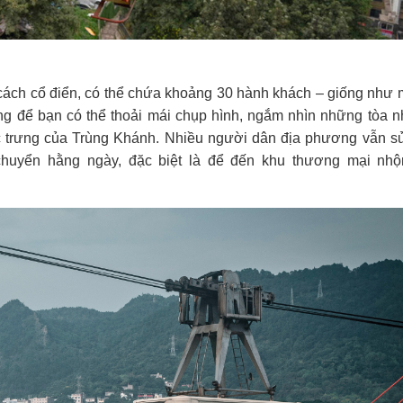
 cách cổ điển, có thể chứa khoảng 30 hành khách – giống như 
áng để bạn có thể thoải mái chụp hình, ngắm nhìn những tòa 
c trưng của Trùng Khánh. Nhiều người dân địa phương vẫn s
chuyển hằng ngày, đặc biệt là để đến khu thương mại nhộ