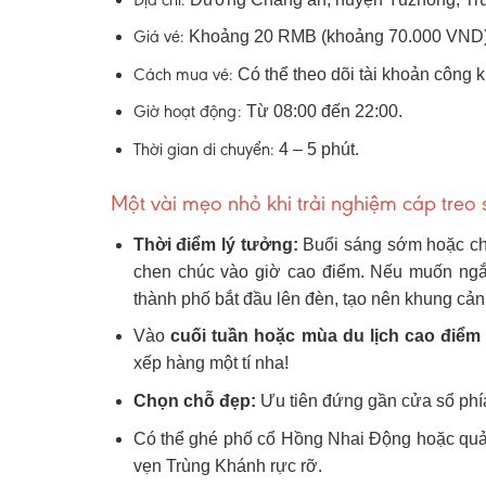
Giá vé:
Khoảng 20 RMB (khoảng 70.000 VND) c
Cách mua vé:
Có thể theo dõi tài khoản công
Giờ hoạt động:
Từ 08:00 đến 22:00.
Thời gian di chuyển:
4 – 5 phút.
Một vài mẹo nhỏ khi trải nghiệm cáp treo
Thời điểm lý tưởng:
Buổi sáng sớm hoặc chi
chen chúc vào giờ cao điểm. Nếu muốn n
thành phố bắt đầu lên đèn, tạo nên khung cản
Vào
cuối tuần hoặc mùa du lịch cao điểm
xếp hàng một tí nha!
Chọn chỗ đẹp:
Ưu tiên đứng gần cửa sổ phía
Có thể ghé phố cổ Hồng Nhai Động hoặc quảng
vẹn Trùng Khánh rực rỡ.