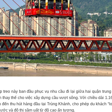
treo này ban đầu phục vụ nhu cầu đi lại giữa hai quận trung
ệm thay thế cho việc xây dựng cầu vượt sông. Với chiều dài 1.1
m đến thu hút hàng đầu tại Trùng Khánh, cho phép du khách “l
ước và đô thị sầm uất từ độ cao ấn tượng.