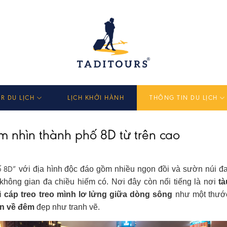
R DU LỊCH
LỊCH KHỞI HÀNH
THÔNG TIN DU LỊCH
 nhìn thành phố 8D từ trên cao
 8D”
với địa hình độc đáo gồm nhiều ngọn đồi và sườn núi đa
hông gian đa chiều hiếm có. Nơi đây còn nổi tiếng là nơi
tà
ơi
cáp treo treo mình lơ lửng giữa dòng sông
như một thướ
èn về đêm
đẹp như tranh vẽ.