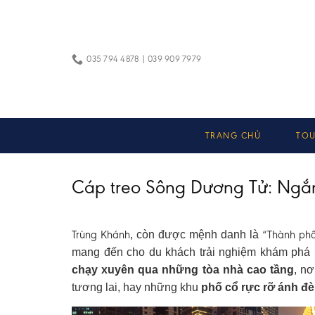
Skip
to
content
035 794 4878 | 039 909 7979
TRANG CHỦ
TOU
Cáp treo Sông Dương Tử: Ngắm
Trùng Khánh
“Thành phố
, còn được mệnh danh là
mang đến cho du khách trải nghiệm khám phá k
chạy xuyên qua những tòa nhà cao tầng
, n
tương lai, hay những khu
phố cổ rực rỡ ánh đ