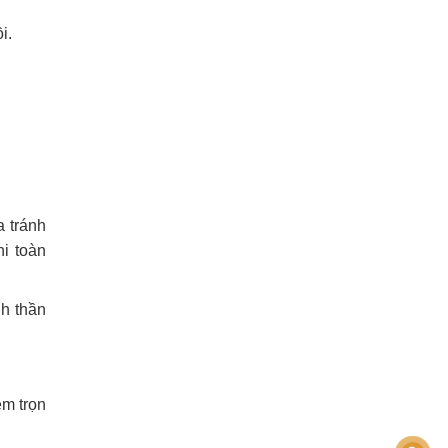
ồi.
 tránh
hi toàn
nh thần
ệm trọn