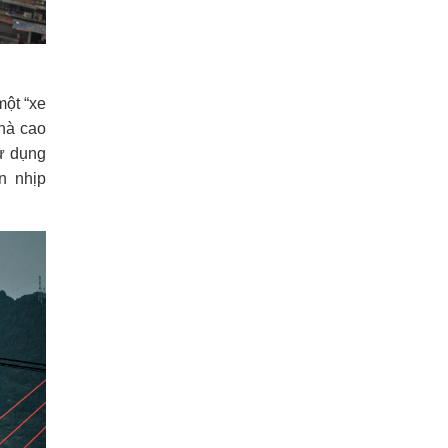
một “xe
nhà cao
ử dụng
n nhịp