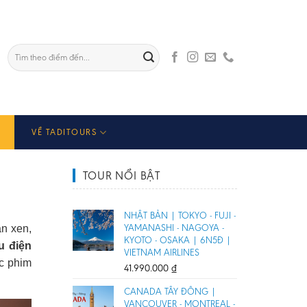
Tìm
kiếm:
VỀ TADITOURS
TOUR NỔI BẬT
NHẬT BẢN | TOKYO - FUJI -
YAMANASHI - NAGOYA -
n xen,
KYOTO - OSAKA | 6N5Đ |
u điện
VIETNAM AIRLINES
c phim
41.990.000
₫
CANADA TÂY ĐÔNG |
VANCOUVER - MONTREAL -