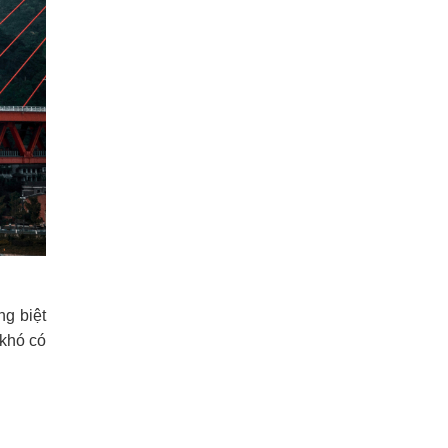
ng biệt
 khó có