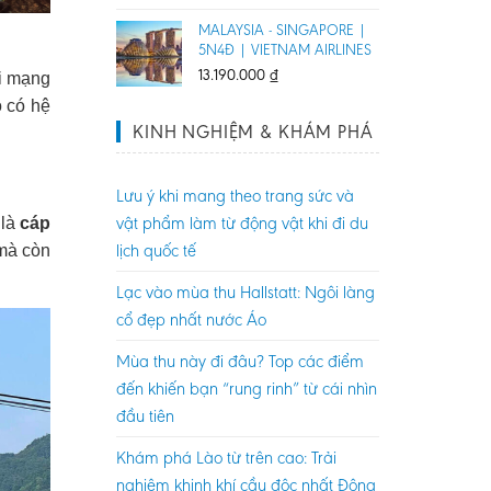
MALAYSIA - SINGAPORE |
5N4Đ | VIETNAM AIRLINES
13.190.000
₫
i mạng
ó có hệ
KINH NGHIỆM & KHÁM PHÁ
Lưu ý khi mang theo trang sức và
vật phẩm làm từ động vật khi đi du
 là
cáp
lịch quốc tế
 mà còn
Lạc vào mùa thu Hallstatt: Ngôi làng
cổ đẹp nhất nước Áo
Mùa thu này đi đâu? Top các điểm
đến khiến bạn “rung rinh” từ cái nhìn
đầu tiên
Khám phá Lào từ trên cao: Trải
nghiệm khinh khí cầu độc nhất Đông