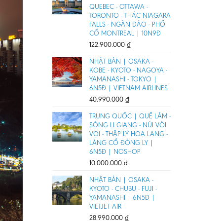
QUEBEC - OTTAWA -
TORONTO - THÁC NIAGARA
FALLS - NGÀN ĐẢO - PHỐ
CỔ MONTREAL | 10N9Đ
122.900.000
₫
NHẬT BẢN | OSAKA -
KOBE - KYOTO - NAGOYA -
YAMANASHI - TOKYO |
6N5Đ | VIETNAM AIRLINES
40.990.000
₫
TRUNG QUỐC | QUẾ LÂM -
SÔNG LI GIANG - NÚI VÒI
VOI - THẬP LÝ HOẠ LANG -
LÀNG CỔ ĐÔNG LY |
6N5Đ | NOSHOP
10.000.000
₫
NHẬT BẢN | OSAKA -
KYOTO - CHUBU - FUJI -
YAMANASHI | 6N5Đ |
VIETJET AIR
28.990.000
₫