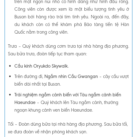
trên một ngọn núi nhỏ có hình dáng như hình đầu rồng.
Công viên còn được xem là một biểu tượng tình yêu ở
Busan bới hàng rào trái tim tình yêu. Ngoài ra, đến đây,
du khách còn có thể khám phá Bảo tàng tiền tệ Hàn
Quốc nằm trong công viên.
Trưa –
Quý khách dùng cơm trưa tại nhà hàng địa phương.
Sau bữa trưa, đoàn tiếp tục tham quan:
Cầu kính Oryukdo Skywalk.
Trên đường đi,
Ngắm nhìn Cầu Gwangan
– c
ây cầu vượt
biển dài nhất tại Busan.
Trải nghiệm ngắm cảnh biển với Tàu ngắm cảnh biển
Haeundae
–
Quý khách lên Tàu ngắm cảnh, thưởng
ngoạn khung cảnh ven biển Haeundae.
Tối
–
Đoàn dùng bữa tại nhà hàng địa phương.
Sau bữa tối,
xe đưa đoàn về nhận phòng khách sạn.