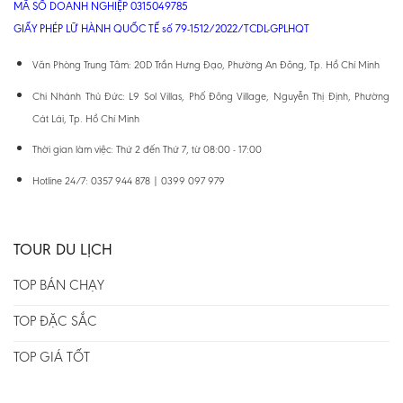
MÃ SỐ DOANH NGHIỆP 0315049785
GIẤY PHÉP LỮ HÀNH QUỐC TẾ số 79-1512/2022/TCDL-GPLHQT
Văn Phòng Trung Tâm: 20D Trần Hưng Đạo, Phường An Đông, Tp. Hồ Chí Minh
Chi Nhánh Thủ Đức: L9 Sol Villas, Phố Đông Village, Nguyễn Thị Định, Phường
Cát Lái, Tp. Hồ Chí Minh
Thời gian làm việc: Thứ 2 đến Thứ 7, từ 08:00 - 17:00
Hotline 24/7: 0357 944 878 | 0399 097 979
TOUR DU LỊCH
TOP BÁN CHẠY
TOP ĐẶC SẮC
TOP GIÁ TỐT