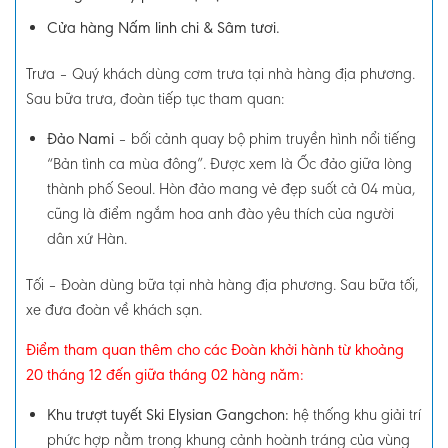
Cửa hàng Nấm linh chi & Sâm tươi.
Trưa
–
Quý khách dùng cơm trưa tại nhà hàng địa phương.
Sau bữa trưa, đoàn tiếp tục tham quan:
Đảo Nami
–
bối cảnh quay bộ phim truyền hình nổi tiếng
“Bản tình ca mùa đông”
. Được xem là Ốc đảo giữa lòng
thành phố Seoul. Hòn đảo mang vẻ đẹp suốt cả 04 mùa,
cũng là điểm ngắm hoa anh đào yêu thích của người
dân xứ Hàn.
Tối
–
Đoàn dùng bữa tại nhà hàng địa phương.
Sau bữa tối,
xe đưa đoàn về khách sạn.
Điểm tham quan thêm cho các Đoàn khởi hành từ khoảng
20 tháng 12 đến giữa tháng 02 hàng năm:
Khu trượt tuyết Ski Elysian Gangchon:
hệ thống khu giải trí
phức hợp nằm trong khung cảnh hoành tráng của vùng