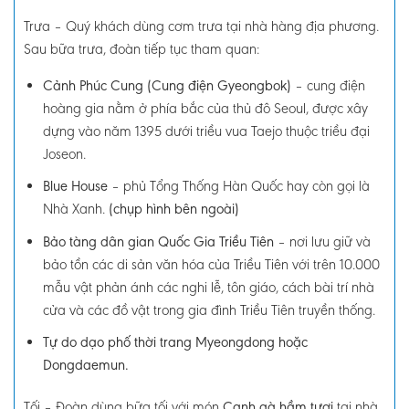
Trưa
–
Quý khách dùng cơm trưa tại nhà hàng địa phương.
Sau bữa trưa, đoàn tiếp tục tham quan:
Cảnh Phúc Cung (Cung điện Gyeongbok)
– cung điện
hoàng gia nằm ở phía bắc của thủ đô Seoul, được xây
dựng vào năm 1395 dưới triều vua Taejo thuộc triều đại
Joseon.
Blue House
– p
hủ Tổng Thống Hàn Quốc hay còn gọi là
Nhà Xanh.
(chụp hình bên ngoài)
Bảo tàng dân gian Quốc Gia Triều Tiên
– nơi lưu giữ và
bảo tồn các di sản văn hóa của Triều Tiên với trên 10.000
mẫu vật phản ánh các nghi lễ, tôn giáo, cách bài trí nhà
cửa và các đồ vật trong gia đình Triều Tiên truyền thống.
Tự do dạo phố thời trang Myeongdong hoặc
Dongdaemun.
Tối
–
Đoàn dùng bữa tối với món
Canh gà hầm tươi
tại nhà