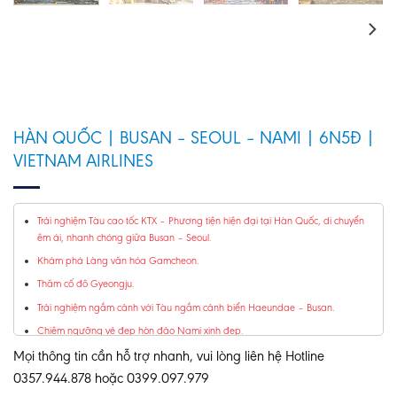
HÀN QUỐC | BUSAN – SEOUL – NAMI | 6N5Đ |
VIETNAM AIRLINES
Trải nghiệm Tàu cao tốc KTX – Phương tiện hiện đại tại Hàn Quốc, di chuyển
êm ái, nhanh chóng giữa Busan – Seoul.
Khám phá Làng văn hóa Gamcheon.
Thăm cố đô Gyeongju.
Trải nghiệm ngắm cảnh với Tàu ngắm cảnh biển Haeundae – Busan.
Chiêm ngưỡng vẻ đẹp hòn đảo Nami xinh đẹp.
Trải nghiệm mặc Hanbok và Tham gia lớp học làm kim chi.
Mọi thông tin cần hỗ trợ nhanh, vui lòng liên hệ Hotline
0357.944.878 hoặc 0399.097.979
Thỏa thích mua sắm, Duty free.