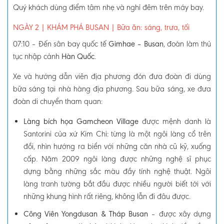
Quý khách dùng điểm tâm nhẹ và nghỉ đêm trên máy bay.
NGÀY 2
| KHÁM PHÁ BUSAN
|
Bữa ăn: sáng, trưa, tối
07:10 –
Đến sân bay quốc tế
Gimhae – Busan
, đoàn làm thủ
tục nhập cảnh
Hàn Quốc
.
Xe và hướng dẫn viên địa phương đón đưa đoàn đi dùng
bữa sáng tại nhà hàng địa phương.
Sau bữa sáng, xe đưa
đoàn di chuyển tham quan:
Làng bích họa Gamcheon Village
được mệnh danh là
Santorini của xứ Kim Chi: từng là một ngôi làng cổ trên
đồi, nhìn hướng ra biển với những căn nhà cũ kỹ, xuống
cấp. Năm 2009 ngôi làng được những nghệ sĩ phục
dựng bằng những sắc màu đầy tính nghệ thuật. Ngôi
làng tranh tường bắt đầu được nhiều người biết tới với
những khung hình rất riêng, không lẫn đi đâu được.
Công Viên Yongdusan & Tháp Busan
–
được xây dựng