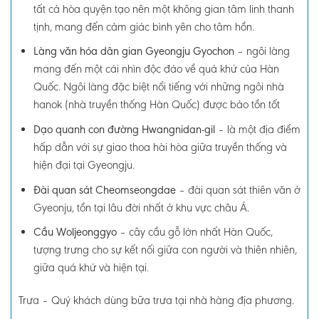
tất cả hòa quyện tạo nên một không gian tâm linh thanh
tịnh, mang đến cảm giác bình yên cho tâm hồn.
Làng văn hóa dân gian Gyeongju Gyochon
– n
gôi làng
mang đến một cái nhìn độc đáo về quá khứ của Hàn
Quốc. Ngôi làng đặc biệt nổi tiếng với những ngôi nhà
hanok (nhà truyền thống Hàn Quốc) được bảo tồn tốt
Dạo quanh con đường Hwangnidan-gil
– là một địa điểm
hấp dẫn với sự giao thoa hài hòa giữa truyền thống và
hiện đại tại Gyeongju.
Đài quan sát Cheomseongdae
– đài quan sát thiên văn ở
Gyeonju, tồn tại lâu đời nhất ở khu vực châu Á.
Cầu Woljeonggyo
– cây cầu gỗ lớn nhất Hàn Quốc,
tượng trưng cho sự kết nối giữa con người và thiên nhiên,
giữa quá khứ và hiện tại.
Trưa
–
Quý khách dùng bữa trưa tại nhà hàng địa phương.