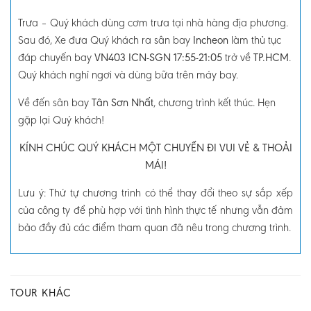
Trưa
–
Quý khách dùng cơm trưa tại nhà hàng địa phương.
Sau đó, Xe đưa Quý khách ra sân bay
Incheon
làm thủ tục
đáp chuyến bay
VN403 ICN-SGN 17:55-21:05
trở về
TP.HCM
.
Quý khách nghỉ ngơi và dùng bữa trên máy bay.
Về đến sân bay
Tân Sơn Nhất
, chương trình kết thúc. Hẹn
gặp lại Quý khách!
KÍNH CHÚC QUÝ KHÁCH MỘT CHUYẾN ĐI VUI VẺ & THOẢI
MÁI!
Lưu ý: Thứ tự chương trình có thể thay đổi theo sự sắp xếp
của công ty để phù hợp với tình hình thực tế nhưng vẫn đảm
bảo đầy đủ các điểm tham quan đã nêu trong chương trình.
TOUR KHÁC