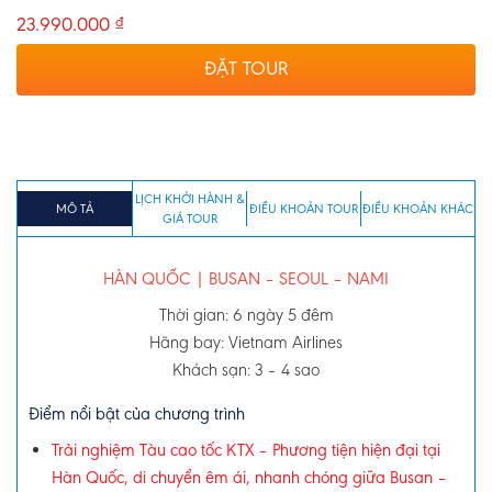
23.990.000
₫
ĐẶT TOUR
LỊCH KHỞI HÀNH &
MÔ TẢ
ĐIỀU KHOẢN TOUR
ĐIỀU KHOẢN KHÁC
GIÁ TOUR
HÀN QUỐC | BUSAN – SEOUL – NAMI
Thời gian: 6 ngày 5 đêm
Hãng bay: Vietnam Airlines
Khách sạn: 3 – 4 sao
Điểm nổi bật của chương trình
Trải nghiệm Tàu cao tốc KTX – Phương tiện hiện đại tại
Hàn Quốc, di chuyển êm ái, nhanh chóng giữa Busan –