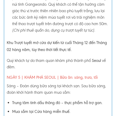
núi tỉnh Gangwondo. Quý khách có thể tận hưởng cảm
giác thú vị trước thiên nhiên bao phủ tuyết trắng, lưu lại
các bức ảnh kỷ niệm mùa tuyết rơi và trải nghiệm môn
thể thao trượt tuyết trên đường trượt có độ cao hơn 50m.
.
(Chi phí thuê quần áo, dụng cụ trượt tuyết tự túc)
Khu Trượt tuyết mở cửa dự kiến từ cuối Tháng 12 đến Tháng
02 hàng năm, tùy theo thời tiết thực tế.
Quý khách tự do tham quan khám phá thành phố
Seoul
về
đêm.
NGÀY 5
| KHÁM PHÁ SEOUL
|
Bữa ăn: sáng, trưa, tối
Sáng
–
Đoàn dùng bữa sáng tại khách sạn. Sau bữa sáng,
đoàn khởi hành tham quan mua sắm:
Trung tâm tinh dầu thông đỏ – thực phẩm hỗ trợ gan.
Mua sắm tại Cửa hàng miễn thuế.