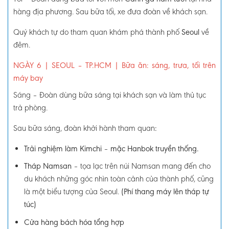
hàng địa phương.
Sau bữa tối, xe đưa đoàn về khách sạn.
Quý khách tự do tham quan khám phá thành phố
Seoul
về
đêm.
NGÀY 6
| SEOUL – TP.HCM
|
Bữa ăn: sáng, trưa, tối trên
máy bay
Sáng
–
Đoàn dùng bữa sáng tại khách sạn và làm thủ tục
trả phòng.
Sau bữa sáng, đoàn khởi hành tham quan
:
Trải nghiệm làm Kimchi
–
mặc Hanbok truyền thống.
Tháp Namsan
–
tọa lạc trên núi Namsan mang đến cho
du khách những góc nhìn toàn cảnh của thành phố, cũng
là một biểu tượng của Seoul.
(Phí thang máy lên tháp tự
túc)
Cửa hàng bách hóa tổng hợp