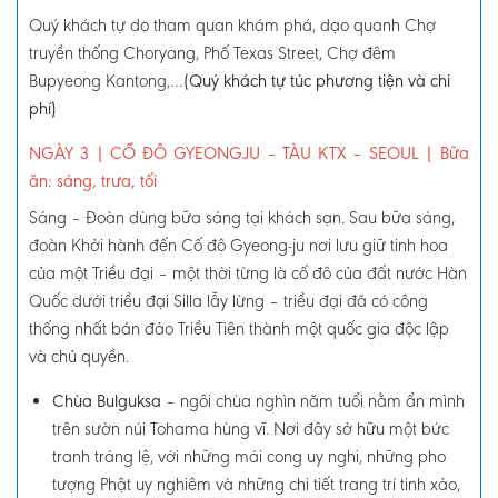
Quý khách tự do tham quan khám phá, dạo quanh Chợ
truyền thống Choryang, Phố Texas Street, Chợ đêm
Bupyeong Kantong,…
(Quý khách tự túc phương tiện và chi
phí)
NGÀY 3
| CỐ ĐÔ GYEONGJU – TÀU KTX – SEOUL
|
Bữa
ăn: sáng, trưa, tối
Sáng
–
Đoàn dùng bữa sáng tại khách sạn. Sau bữa sáng,
đoàn Khởi hành đến Cố đô Gyeong-ju nơi lưu giữ tinh hoa
của một Triều đại – một thời từng là cố đô của đất nước Hàn
Quốc dưới triều đại Silla lẫy lừng – triều đại đã có công
thống nhất bán đảo Triều Tiên thành một quốc gia độc lập
và chủ quyền.
Chùa Bulguksa
– ngôi chùa nghìn năm tuổi nằm ẩn mình
trên sườn núi Tohama hùng vĩ. Nơi đây sở hữu một bức
tranh tráng lệ, với những mái cong uy nghi, những pho
tượng Phật uy nghiêm và những chi tiết trang trí tinh xảo,