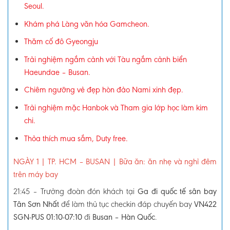
Seoul.
Khám phá Làng văn hóa Gamcheon.
Thăm cố đô Gyeongju
Trải nghiệm ngắm cảnh với Tàu ngắm cảnh biển
Haeundae – Busan.
Chiêm ngưỡng vẻ đẹp hòn đảo Nami xinh đẹp.
Trải nghiệm mặc Hanbok và Tham gia lớp học làm kim
chi.
Thỏa thích mua sắm, Duty free.
NGÀY 1
| TP. HCM – BUSAN
|
Bữa ăn: ăn nhẹ và nghỉ đêm
trên máy bay
21:45
–
Trưởng đoàn đón khách tại
Ga đi quốc tế sân bay
Tân Sơn Nhất
để làm thủ tục checkin đáp chuyến bay
VN422
SGN-PUS 01:10-07:10
đi
Busan – Hàn Quốc
.