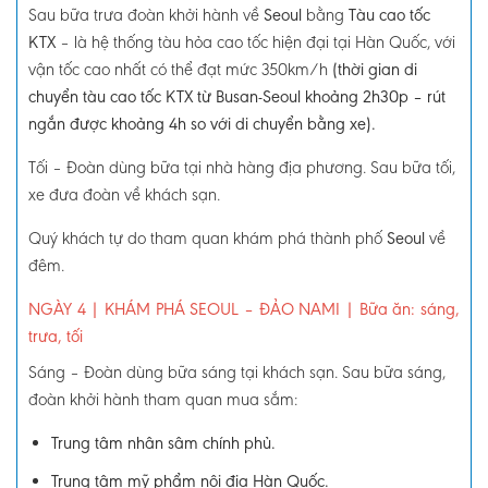
Sau bữa trưa đoàn khởi hành về
Seoul
bằng
Tàu cao tốc
KTX
–
là hệ thống tàu hỏa cao tốc hiện đại tại Hàn Quốc, với
vận tốc cao nhất có thể đạt mức 350km/h
(thời gian di
chuyển tàu cao tốc KTX từ Busan-Seoul khoảng 2h30p – rút
ngắn được khoảng 4h so với di chuyển bằng xe).
Tối
–
Đoàn dùng bữa tại nhà hàng địa phương.
Sau bữa tối,
xe đưa đoàn về khách sạn.
Quý khách tự do tham quan khám phá thành phố
Seoul
về
đêm.
NGÀY 4
| KHÁM PHÁ SEOUL – ĐẢO NAMI
|
Bữa ăn: sáng,
trưa, tối
Sáng
–
Đoàn dùng bữa sáng tại khách sạn. Sau bữa sáng,
đoàn khởi hành tham quan mua sắm:
Trung tâm nhân sâm chính phủ.
Trung tâm mỹ phẩm nội địa Hàn Quốc.