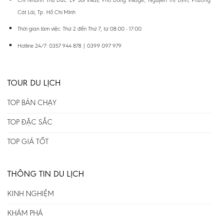
Cát Lái, Tp. Hồ Chí Minh
Thời gian làm việc: Thứ 2 đến Thứ 7, từ 08:00 - 17:00
Hotline 24/7: 0357 944 878 | 0399 097 979
TOUR DU LỊCH
TOP BÁN CHẠY
TOP ĐẶC SẮC
TOP GIÁ TỐT
THÔNG TIN DU LỊCH
KINH NGHIỆM
KHÁM PHÁ