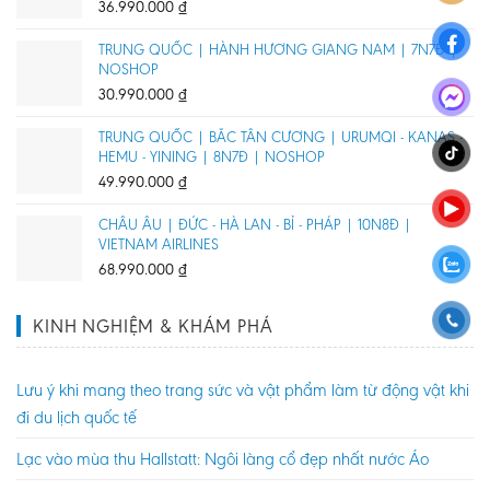
36.990.000
₫
TRUNG QUỐC | HÀNH HƯƠNG GIANG NAM | 7N7Đ |
NOSHOP
30.990.000
₫
TRUNG QUỐC | BẮC TÂN CƯƠNG | URUMQI - KANAS -
HEMU - YINING | 8N7Đ | NOSHOP
49.990.000
₫
CHÂU ÂU | ĐỨC - HÀ LAN - BỈ - PHÁP | 10N8Đ |
VIETNAM AIRLINES
68.990.000
₫
KINH NGHIỆM & KHÁM PHÁ
Lưu ý khi mang theo trang sức và vật phẩm làm từ động vật khi
đi du lịch quốc tế
Lạc vào mùa thu Hallstatt: Ngôi làng cổ đẹp nhất nước Áo