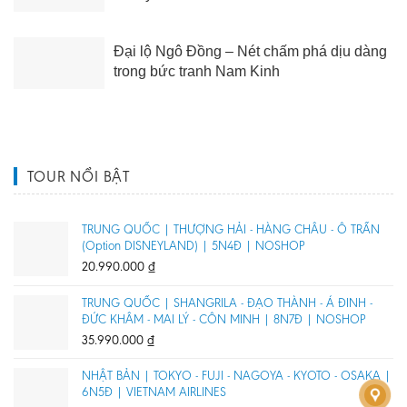
Đại lộ Ngô Đồng – Nét chấm phá dịu dàng
trong bức tranh Nam Kinh
TOUR NỔI BẬT
TRUNG QUỐC | THƯỢNG HẢI - HÀNG CHÂU - Ô TRẤN
(Option DISNEYLAND) | 5N4Đ | NOSHOP
20.990.000
₫
TRUNG QUỐC | SHANGRILA - ĐẠO THÀNH - Á ĐINH -
ĐỨC KHÂM - MAI LÝ - CÔN MINH | 8N7Đ | NOSHOP
35.990.000
₫
NHẬT BẢN | TOKYO - FUJI - NAGOYA - KYOTO - OSAKA |
6N5Đ | VIETNAM AIRLINES