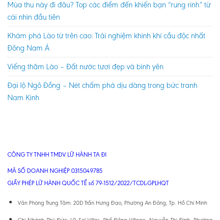
Mùa thu này đi đâu? Top các điểm đến khiến bạn “rung rinh” từ
cái nhìn đầu tiên
Khám phá Lào từ trên cao: Trải nghiệm khinh khí cầu độc nhất
Đông Nam Á
Viếng thăm Lào – Đất nước tươi đẹp và bình yên
Đại lộ Ngô Đồng – Nét chấm phá dịu dàng trong bức tranh
Nam Kinh
CÔNG TY TNHH TMDV LỮ HÀNH TA ĐI
MÃ SỐ DOANH NGHIỆP 0315049785
GIẤY PHÉP LỮ HÀNH QUỐC TẾ số 79-1512/2022/TCDL-GPLHQT
Văn Phòng Trung Tâm: 20D Trần Hưng Đạo, Phường An Đông, Tp. Hồ Chí Minh
Chi Nhánh Thủ Đức: L9 Sol Villas, Phố Đông Village, Nguyễn Thị Định, Phường