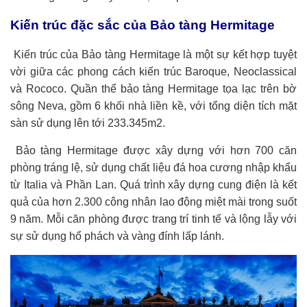
Kiến trúc đặc sắc của Bảo tàng Hermitage
Kiến trúc của Bảo tàng Hermitage là một sự kết hợp tuyệt
vời giữa các phong cách kiến trúc Baroque, Neoclassical
và Rococo. Quần thể bảo tàng Hermitage tọa lạc trên bờ
sông Neva, gồm 6 khối nhà liền kề, với tổng diện tích mặt
sàn sử dụng lên tới 233.345m2.
Bảo tàng Hermitage được xây dựng với hơn 700 căn
phòng tráng lệ, sử dụng chất liệu đá hoa cương nhập khẩu
từ Italia và Phần Lan. Quá trình xây dựng cung điện là kết
quả của hơn 2.300 công nhân lao động miệt mài trong suốt
9 năm. Mỗi căn phòng được trang trí tinh tế và lộng lẫy với
sự sử dụng hổ phách và vàng đính lấp lánh.