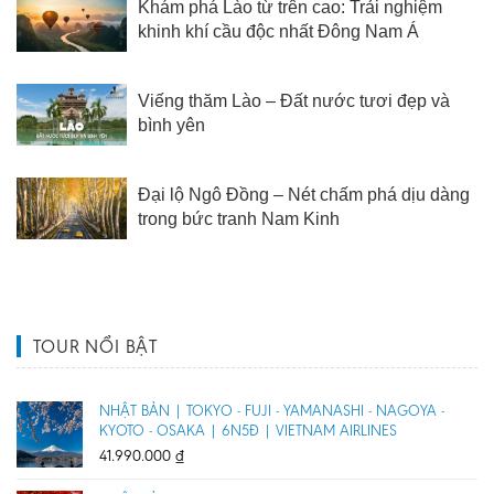
Khám phá Lào từ trên cao: Trải nghiệm
khinh khí cầu độc nhất Đông Nam Á
Viếng thăm Lào – Đất nước tươi đẹp và
bình yên
Đại lộ Ngô Đồng – Nét chấm phá dịu dàng
trong bức tranh Nam Kinh
TOUR NỔI BẬT
NHẬT BẢN | TOKYO - FUJI - YAMANASHI - NAGOYA -
KYOTO - OSAKA | 6N5Đ | VIETNAM AIRLINES
41.990.000
₫