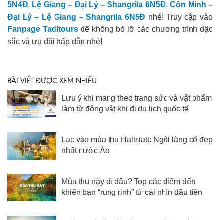
5N4Đ
,
Lệ Giang – Đại Lý – Shangrila 6N5Đ
,
Côn Minh –
Đại Lý – Lệ Giang – Shangrila 6N5Đ
nhé! Truy cập vào
Fanpage Taditours
để không bỏ lỡ các chương trình đặc
sắc và ưu đãi hấp dẫn nhé!
BÀI VIẾT ĐƯỢC XEM NHIỀU
Lưu ý khi mang theo trang sức và vật phẩm
làm từ động vật khi đi du lịch quốc tế
Lạc vào mùa thu Hallstatt: Ngôi làng cổ đẹp
nhất nước Áo
Mùa thu này đi đâu? Top các điểm đến
khiến bạn “rung rinh” từ cái nhìn đầu tiên