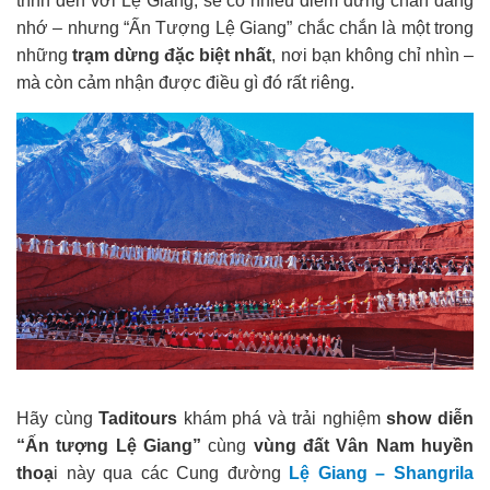
trình đến với Lệ Giang, sẽ có nhiều điểm dừng chân đáng
nhớ – nhưng “Ấn Tượng Lệ Giang” chắc chắn là một trong
những
trạm dừng đặc biệt nhất
, nơi bạn không chỉ nhìn –
mà còn cảm nhận được điều gì đó rất riêng.
Hãy cùng
Taditours
khám phá và trải nghiệm
show diễn
“Ấn tượng Lệ Giang”
cùng
vùng đất Vân Nam huyền
thoạ
i này qua các Cung đường
Lệ Giang – Shangrila