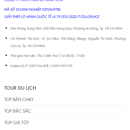
MÃ SỐ DOANH NGHIỆP 0315049785
GIẤY PHÉP LỮ HÀNH QUỐC TẾ số 79-1512/2022/TCDL-GPLHQT
Văn Phòng Trung Tâm: 20D Trần Hưng Đạo, Phường An Đông, Tp. Hồ Chí Minh
Chi Nhánh Thủ Đức: L9 Sol Villas, Phố Đông Village, Nguyễn Thị Định, Phường
Cát Lái, Tp. Hồ Chí Minh
Thời gian làm việc: Thứ 2 đến Thứ 7, từ 08:00 - 17:00
Hotline 24/7: 0357 944 878 | 0399 097 979
TOUR DU LỊCH
TOP BÁN CHẠY
TOP ĐẶC SẮC
TOP GIÁ TỐT