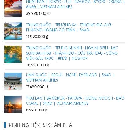
NHẬT BẢN | TOKYO - FUJI - NAGOYA - KYOTO - OSAKA |
6N5Đ | VIETNAM AIRLINES
39.990.000
₫
TRUNG QUỐC | TRƯỜNG SA - TRƯƠNG GIA GIỚI -
PHƯỢNG HOÀNG CỔ TRẤN | 5N4Đ
14.990.000
₫
TRUNG QUỐC | TRÙNG KHÁNH - NGA MI SƠN - LẠC
SƠN ĐẠI PHẬT - THÀNH ĐÔ - CỬU TRẠI CÂU - CÔNG
VIÊN GẤU TRÚC | 8N7Đ | NOSHOP
28.990.000
₫
HÀN QUỐC | SEOUL - NAMI - EVERLAND | 5N4Đ |
VIETNAM AIRLINES
17.490.000
₫
THÁI LAN | BANGKOK - PATTAYA - NONG NOOCH - ĐẢO
CORAL | 5N4Đ | VIETNAM AIRLINES
8.990.000
₫
KINH NGHIỆM & KHÁM PHÁ