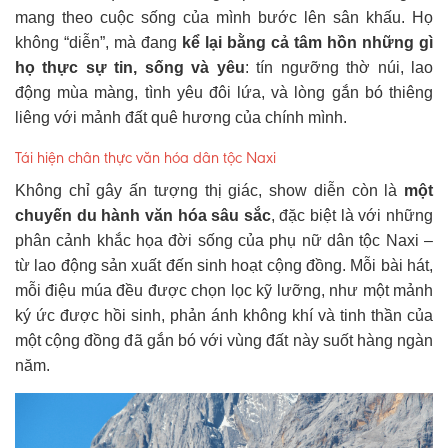
mang theo cuộc sống của mình bước lên sân khấu. Họ
không “diễn”, mà đang
kể lại bằng cả tâm hồn những gì
họ thực sự tin, sống và yêu
: tín ngưỡng thờ núi, lao
động mùa màng, tình yêu đôi lứa, và lòng gắn bó thiêng
liêng với mảnh đất quê hương của chính mình.
Tái hiện chân thực văn hóa dân tộc Naxi
Không chỉ gây ấn tượng thị giác, show diễn còn là
một
chuyến du hành văn hóa sâu sắc
, đặc biệt là với những
phân cảnh khắc họa đời sống của phụ nữ dân tộc Naxi –
từ lao động sản xuất đến sinh hoạt cộng đồng. Mỗi bài hát,
mỗi điệu múa đều được chọn lọc kỹ lưỡng, như
một mảnh
ký ức được hồi sinh
, phản ánh không khí và tinh thần của
một cộng đồng đã gắn bó với vùng đất này suốt hàng ngàn
năm.