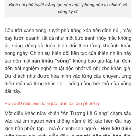
Đỉnh núi phủ tuyết trắng tạo nên một “phông nền tự nhiên” vô
cùng kỳ vĩ.
Bầu trời xanh trong, tuyết phủ trắng xóa trên đỉnh núi, mây
bay lượn quanh, tất cả như một bức tranh thủy mặc khổng
lồ, sống động và luôn biến đổi theo từng khoảnh khắc
trong ngày. Chính sự biến đổi liên tục của thiên nhiên này
tạo nên một
sân khấu “sống”
không bao giờ lặp lại, đem
đến trải nghiệm nghệ thuật độc nhất vô nhị cho khán giả.
Du khách như được hòa mình vào từng câu chuyện, từng
điệu múa và từng khúc ca – sống cùng hơi thở của vùng
đất này.
Hơn 500 diễn viên là người dân tộc địa phương
Một điều khác nữa khiến “Ấn Tượng Lệ Giang” chạm sâu
vào trái tim người xem không nằm ở kỹ xảo hiện đại hay
kịch bản phức tạp – mà ở chính con người.
Hơn 500 diễn