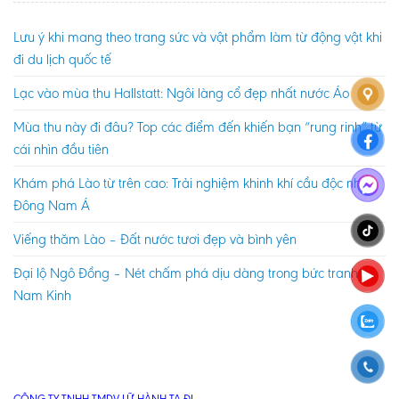
Lưu ý khi mang theo trang sức và vật phẩm làm từ động vật khi
đi du lịch quốc tế
Lạc vào mùa thu Hallstatt: Ngôi làng cổ đẹp nhất nước Áo
Mùa thu này đi đâu? Top các điểm đến khiến bạn “rung rinh” từ
cái nhìn đầu tiên
Khám phá Lào từ trên cao: Trải nghiệm khinh khí cầu độc nhất
Đông Nam Á
Viếng thăm Lào – Đất nước tươi đẹp và bình yên
Đại lộ Ngô Đồng – Nét chấm phá dịu dàng trong bức tranh
Nam Kinh
CÔNG TY TNHH TMDV LỮ HÀNH TA ĐI