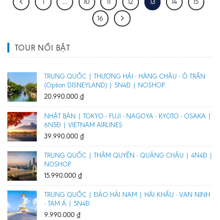
1
…
10
11
12
13
14
15
16
TOUR NỔI BẬT
TRUNG QUỐC | THƯỢNG HẢI - HÀNG CHÂU - Ô TRẤN
(Option DISNEYLAND) | 5N4Đ | NOSHOP
20.990.000
₫
NHẬT BẢN | TOKYO - FUJI - NAGOYA - KYOTO - OSAKA |
6N5Đ | VIETNAM AIRLINES
39.990.000
₫
TRUNG QUỐC | THÂM QUYẾN - QUẢNG CHÂU | 4N4Đ |
NOSHOP
15.990.000
₫
TRUNG QUỐC | ĐẢO HẢI NAM | HẢI KHẨU - VẠN NINH
- TAM Á | 5N4Đ
9.990.000
₫