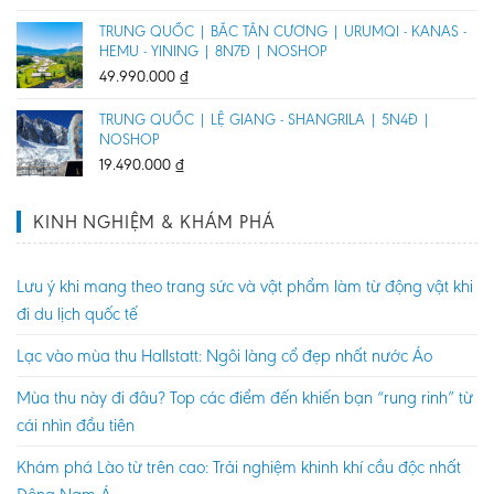
TRUNG QUỐC | BẮC TÂN CƯƠNG | URUMQI - KANAS -
HEMU - YINING | 8N7Đ | NOSHOP
49.990.000
₫
TRUNG QUỐC | LỆ GIANG - SHANGRILA | 5N4Đ |
NOSHOP
19.490.000
₫
KINH NGHIỆM & KHÁM PHÁ
Lưu ý khi mang theo trang sức và vật phẩm làm từ động vật khi
đi du lịch quốc tế
Lạc vào mùa thu Hallstatt: Ngôi làng cổ đẹp nhất nước Áo
Mùa thu này đi đâu? Top các điểm đến khiến bạn “rung rinh” từ
cái nhìn đầu tiên
Khám phá Lào từ trên cao: Trải nghiệm khinh khí cầu độc nhất