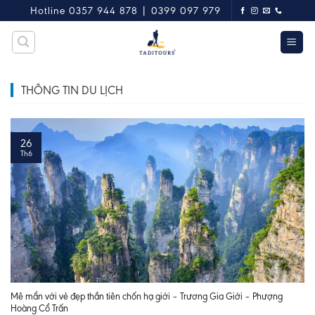
Skip
Hotline 0357 944 878 | 0399 097 979
to
content
THÔNG TIN DU LỊCH
26
Th6
Mê mẩn với vẻ đẹp thần tiên chốn hạ giới – Trương Gia Giới – Phượng
Hoàng Cổ Trấn