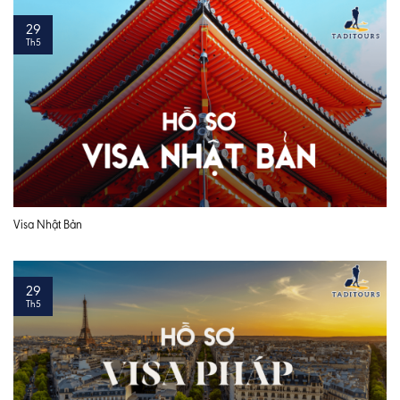
29
Th5
Visa Nhật Bản
29
Th5