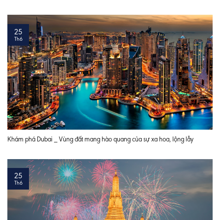
25
Th6
Khám phá Dubai _ Vùng đất mang hào quang của sự xa hoa, lộng lẫy
25
Th6