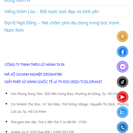
Đông Nam Á
Viếng thăm Lào – Đất nước tươi đẹp và bình yên
Đại lộ Ngô Đồng – Nét chấm phá dịu dàng trong bức tranh
Nam Kinh
CÔNG TY TNHH TMDV LỮ HÀNH TA ĐI
MÃ SỐ DOANH NGHIỆP 0315049785
GIẤY PHÉP LỮ HÀNH QUỐC TẾ số 79-1512/2022/TCDL-GPLHQT
Văn Phòng Trung Tâm: 20D Trần Hưng Đạo, Phường An Đông, Tp. Hồ Chí Minh
Chi Nhánh Thủ Đức: L9 Sol Villas, Phố Đông Village, Nguyễn Thị Định, Phường
Cát Lái, Tp. Hồ Chí Minh
Thời gian làm việc: Thứ 2 đến Thứ 7, từ 08:00 - 17:00
Hotline 24/7: 0357 944 878 | 0399 097 979