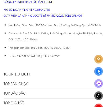
CÔNG TY TNHH TMDV LỮ HÀNH TA ĐI
MÃ SỐ DOANH NGHIỆP 0315049785
GIẤY PHÉP LỮ HÀNH QUỐC TẾ số 79-1512/2022/TCDL-GPLHQT
Văn Phòng Trung Tâm: 20D Trần Hưng Đạo, Phường An Đông, Tp. Hồ Chí Minh
Chi Nhánh Thủ Đức: L9 Sol Villas, Phố Đông Village, Nguyễn Thị Định, Phường
Cát Lái, Tp. Hồ Chí Minh
Thời gian làm việc: Thứ 2 đến Thứ 7, từ 08:00 - 17:00
Hotline 24/7: 0357 944 878 | 0399 097 979
TOUR DU LỊCH
TOP BÁN CHẠY
TOP ĐẶC SẮC
TOP GIÁ TỐT