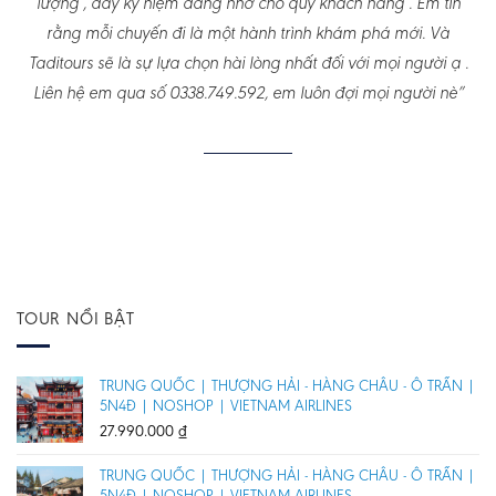
lượng , đầy kỷ niệm đáng nhớ cho quý khách hàng . Em tin
rằng mỗi chuyến đi là một hành trình khám phá mới. Và
Taditours sẽ là sự lựa chọn hài lòng nhất đối với mọi người ạ .
Liên hệ em qua số 0338.749.592, em luôn đợi mọi người nè”
TOUR NỔI BẬT
TRUNG QUỐC | THƯỢNG HẢI - HÀNG CHÂU - Ô TRẤN |
5N4Đ | NOSHOP | VIETNAM AIRLINES
27.990.000
₫
TRUNG QUỐC | THƯỢNG HẢI - HÀNG CHÂU - Ô TRẤN |
5N4Đ | NOSHOP | VIETNAM AIRLINES