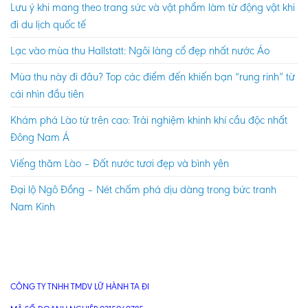
Lưu ý khi mang theo trang sức và vật phẩm làm từ động vật khi
đi du lịch quốc tế
Lạc vào mùa thu Hallstatt: Ngôi làng cổ đẹp nhất nước Áo
Mùa thu này đi đâu? Top các điểm đến khiến bạn “rung rinh” từ
cái nhìn đầu tiên
Khám phá Lào từ trên cao: Trải nghiệm khinh khí cầu độc nhất
Đông Nam Á
Viếng thăm Lào – Đất nước tươi đẹp và bình yên
Đại lộ Ngô Đồng – Nét chấm phá dịu dàng trong bức tranh
Nam Kinh
CÔNG TY TNHH TMDV LỮ HÀNH TA ĐI