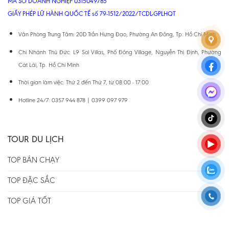
MÃ SỐ DOANH NGHIỆP 0315049785
GIẤY PHÉP LỮ HÀNH QUỐC TẾ số 79-1512/2022/TCDL-GPLHQT
Văn Phòng Trung Tâm: 20D Trần Hưng Đạo, Phường An Đông, Tp. Hồ Chí Minh
Chi Nhánh Thủ Đức: L9 Sol Villas, Phố Đông Village, Nguyễn Thị Định, Phường
Cát Lái, Tp. Hồ Chí Minh
Thời gian làm việc: Thứ 2 đến Thứ 7, từ 08:00 - 17:00
Hotline 24/7: 0357 944 878 | 0399 097 979
TOUR DU LỊCH
TOP BÁN CHẠY
TOP ĐẶC SẮC
TOP GIÁ TỐT