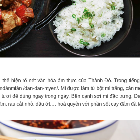
thể hiện rõ nét văn hóa ẩm thực của Thành Đô. Trong tiếng
ànmiàn /dan-dan-myen/. Mì được làm từ bột mì trắng, cán m
n tươi để dùng ngay trong ngày. Bên cạnh sợi mì đặc trưng, 
ằm, rau cắt nhỏ, dầu ớt,… hoà quyện với phần sốt cay đậm đà 