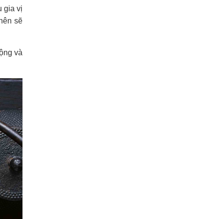
 gia vị
nên sẽ
ộng và