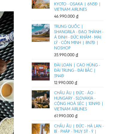
KYOTO - OSAKA | 6N5Đ |
VIETNAM AIRLINES
46.990.000
₫
TRUNG QUỐC |
SHANGRILA - ĐẠO THÀNH -
Á ĐINH - ĐỨC KHÂM - MAI
LÝ - CÔN MINH | 8N7Đ |
NOSHOP
35.990.000
₫
ĐÀI LOAN | CAO HÙNG -
ĐÀI TRUNG - ĐÀI BẮC |
5N4Đ
12.990.000
₫
CHÂU ÂU | ĐỨC - ÁO -
HUNGARY - SLOVAKIA -
CỘNG HOÀ SÉC | 10N9Đ |
VIETNAM AIRLINES
61.990.000
₫
CHÂU ÂU | ĐỨC - HÀ LAN -
BỈ - PHÁP - THUỴ SỸ - Ý |