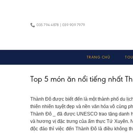
Skip
to
content
035 794 4878 | 039 909 7979
TRANG CHỦ
TOU
Top 5 món ăn nổi tiếng nhất 
Thành Đô được biết đến là một thành phố du lịch
thiên nhiên tuyệt đẹp và nền văn hóa vô cùng p
Thành Đô _ đã được UNESCO trao tặng danh hi
và hương vị đặc trưng của ẩm thực Tứ Xuyên.
N
độc đáo thì việc đến Thành Đô là điều không 