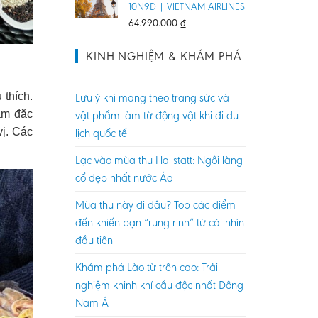
10N9Đ | VIETNAM AIRLINES
64.990.000
₫
KINH NGHIỆM & KHÁM PHÁ
 thích.
Lưu ý khi mang theo trang sức và
ấm đặc
vật phẩm làm từ động vật khi đi du
vị. Các
lịch quốc tế
Lạc vào mùa thu Hallstatt: Ngôi làng
cổ đẹp nhất nước Áo
Mùa thu này đi đâu? Top các điểm
đến khiến bạn “rung rinh” từ cái nhìn
đầu tiên
Khám phá Lào từ trên cao: Trải
nghiệm khinh khí cầu độc nhất Đông
Nam Á