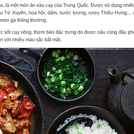
, là một món ăn xào cay của Trung Quốc. Được
sử dụng nhiều
iêu Tứ Xuyên, hoa hồi, dấm, nước tương, rượu Thiệu Hưng
… 
c món gà thông thường.
ớc sốt cay nồng, thơm béo đặc trưng do được nấu cùng đậu ph
n với nhiều màu sắc bắt mắt.