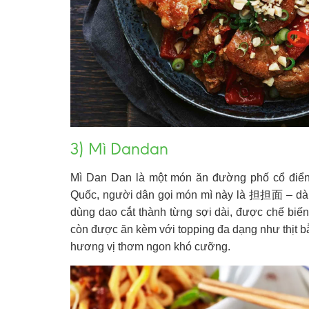
3) Mì Dandan
Mì Dan Dan là một món ăn đường phố cổ điển 
Quốc, người dân gọi món mì này là 担担面 – dànd
dùng dao cắt thành từng sợi dài, được chế biế
còn được ăn kèm với topping đa dạng như thịt b
hương vị thơm ngon khó cưỡng.