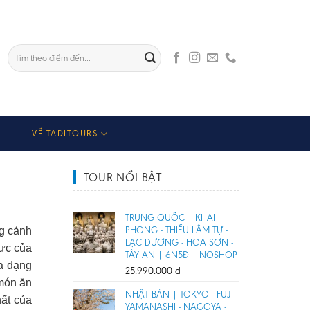
Tìm
kiếm:
VỀ TADITOURS
TOUR NỔI BẬT
TRUNG QUỐC | KHAI
PHONG - THIẾU LÂM TỰ -
ng cảnh
LẠC DƯƠNG - HOA SƠN -
hực của
TÂY AN | 6N5Đ | NOSHOP
a dạng
25.990.000
₫
món ăn
NHẬT BẢN | TOKYO - FUJI -
ất của
YAMANASHI - NAGOYA -