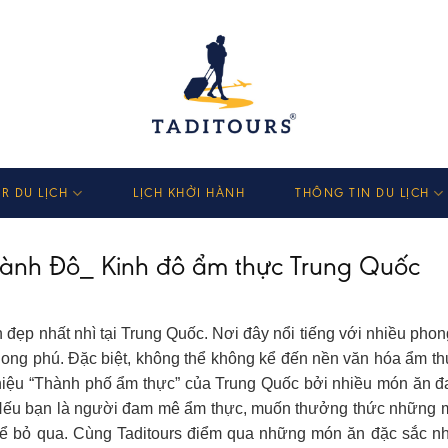
R DU LỊCH
LỊCH KHỞI HÀNH
THÔNG TIN DU LỊCH
Thành Đô_ Kinh đô ẩm thực Trung Quốc
 đẹp nhất nhì tại Trung Quốc. Nơi đây nổi tiếng với nhiều pho
hong phú. Đặc biệt, không thể không kể đến nền văn hóa ẩm t
ệu “Thành phố ẩm thực” của Trung Quốc bởi nhiều món ăn đ
ếu bạn là người đam mê ẩm thực, muốn thưởng thức những 
thể bỏ qua. Cùng Taditours điểm qua những món ăn đặc sắc nh