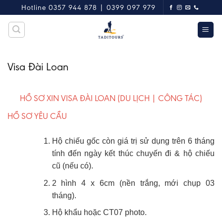
Skip
Hotline 0357 944 878 | 0399 097 979
to
content
Visa Đài Loan
HỒ SƠ XIN VISA ĐÀI LOAN (DU LỊCH | CÔNG TÁC)
HỒ SƠ YÊU CẦU
Hộ chiếu gốc còn giá trị sử dụng trên 6 tháng
tính đến ngày kết thúc chuyến đi & hộ chiếu
cũ (nếu có).
2 hình 4 x 6cm (nền trắng, mới chụp 03
tháng).
Hộ khẩu hoặc CT07 photo.