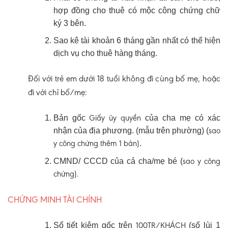
hợp đồng cho thuê có mộc công chứng chữ
ký 3 bên.
Sao kê tài khoản 6 tháng gần nhất có thể hiện
dịch vụ cho thuê hàng tháng.
Đối với trẻ em dưới 18 tuổi không đi cùng bố mẹ, hoặc
đi với chỉ bố/mẹ:
Giấy ủy quyền
Bản gốc
của cha mẹ có xác
sao
nhận của địa phương. (mẫu trên phường) (
y
công chứng
thêm
1 bản)
.
sao y
công
CMND/ CCCD của cả cha/mẹ bé (
chứng).
CHỨNG MINH TÀI CHÍNH
100TR/KHÁCH
Sổ tiết kiệm gốc trên
(sổ lùi 1