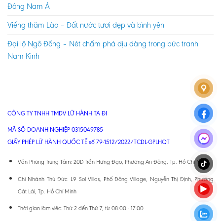
Đông Nam Á
Viếng thăm Lào – Đất nước tươi đẹp và bình yên
Đại lộ Ngô Đồng – Nét chấm phá dịu dàng trong bức tranh
Nam Kinh
CÔNG TY TNHH TMDV LỮ HÀNH TA ĐI
MÃ SỐ DOANH NGHIỆP 0315049785
GIẤY PHÉP LỮ HÀNH QUỐC TẾ số 79-1512/2022/TCDL-GPLHQT
Văn Phòng Trung Tâm: 20D Trần Hưng Đạo, Phường An Đông, Tp. Hồ Chí Minh
Chi Nhánh Thủ Đức: L9 Sol Villas, Phố Đông Village, Nguyễn Thị Định, Phường
Cát Lái, Tp. Hồ Chí Minh
Thời gian làm việc: Thứ 2 đến Thứ 7, từ 08:00 - 17:00