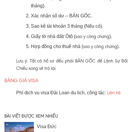
tháng).
Xác nhận số dư – BẢN GỐC.
Sao kê tài khoản 3 tháng (Nếu có).
sao y
công chứng
Giấy tờ nhà đất/ Ôtô (
).
sao y
công chứng
Hợp đồng cho thuê nhà (
).
Lưu ý: Tất cả hồ sơ đều phải
BẢN GỐC để Lãnh Sự Đối
Chiếu xong sẽ trả lại.
BẢNG GIÁ VISA
Liên hệ.
Phí dịch vụ visa Đài Loan du lịch, công tác:
BÀI VIẾT ĐƯỢC XEM NHIỀU
Visa Đức