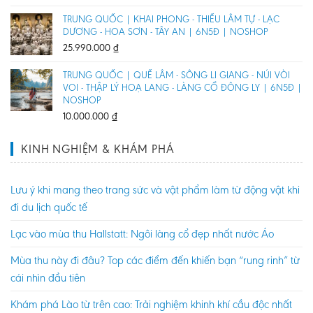
TRUNG QUỐC | KHAI PHONG - THIẾU LÂM TỰ - LẠC
DƯƠNG - HOA SƠN - TÂY AN | 6N5Đ | NOSHOP
25.990.000
₫
TRUNG QUỐC | QUẾ LÂM - SÔNG LI GIANG - NÚI VÒI
VOI - THẬP LÝ HOẠ LANG - LÀNG CỔ ĐÔNG LY | 6N5Đ |
NOSHOP
10.000.000
₫
KINH NGHIỆM & KHÁM PHÁ
Lưu ý khi mang theo trang sức và vật phẩm làm từ động vật khi
đi du lịch quốc tế
Lạc vào mùa thu Hallstatt: Ngôi làng cổ đẹp nhất nước Áo
Mùa thu này đi đâu? Top các điểm đến khiến bạn “rung rinh” từ
cái nhìn đầu tiên
Khám phá Lào từ trên cao: Trải nghiệm khinh khí cầu độc nhất