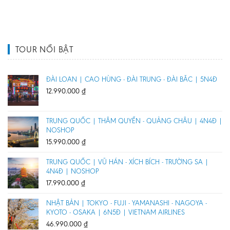
TOUR NỔI BẬT
ĐÀI LOAN | CAO HÙNG - ĐÀI TRUNG - ĐÀI BẮC | 5N4Đ
12.990.000
₫
TRUNG QUỐC | THÂM QUYẾN - QUẢNG CHÂU | 4N4Đ |
NOSHOP
15.990.000
₫
TRUNG QUỐC | VŨ HÁN - XÍCH BÍCH - TRƯỜNG SA |
4N4Đ | NOSHOP
17.990.000
₫
NHẬT BẢN | TOKYO - FUJI - YAMANASHI - NAGOYA -
KYOTO - OSAKA | 6N5Đ | VIETNAM AIRLINES
46.990.000
₫