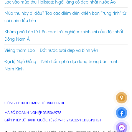
Lạc vào mùa thu Hallstatt: Ngôi làng cổ đẹp nhất nước Áo
Mùa thu này đi đâu? Top các điểm đến khiến bạn “rung rinh” từ
cái nhìn đầu tiên
Khám phá Lào từ trên cao: Trải nghiệm khinh khí cầu độc nhất
Đông Nam Á
Viếng thăm Lào – Đất nước tươi đẹp và bình yên
Đại lộ Ngô Đồng – Nét chấm phá dịu dàng trong bức tranh
Nam Kinh
CÔNG TY TNHH TMDV LỮ HÀNH TA ĐI
MÃ SỐ DOANH NGHIỆP 0315049785
GIẤY PHÉP LỮ HÀNH QUỐC TẾ số 79-1512/2022/TCDL-GPLHQT
Văn Phòng Trung Tâm: 20D Trần Hưng Đạo, Phường An Đông, Tp. Hồ Chí Minh