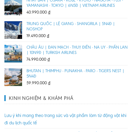
NHẬT BẢN | OSAKA - KOBE - KYOTO - NAGOYA - FUJI -
YAMANASHI - TOKYO | 6N5Đ | VIETNAM AIRLINES
40.990.000
₫
TRUNG QUỐC | LỆ GIANG - SHANGRILA | 5N4Đ |
NOSHOP
19.490.000
₫
CHÂU ÂU | ĐAN MẠCH - THUỴ ĐIỂN - NA UY - PHẦN LAN
| 10N9Đ | TURKISH AIRLINES
74.990.000
₫
BHUTAN | THIMPHU - PUNAKHA - PARO - TIGER'S NEST |
5N4Đ
59.990.000
₫
KINH NGHIỆM & KHÁM PHÁ
Lưu ý khi mang theo trang sức và vật phẩm làm từ động vật khi
đi du lịch quốc tế