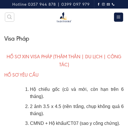
Skip
Hotline 0357 944 878 | 0399 097 979
to
content
Visa Pháp
HỒ SƠ XIN VISA PHÁP (THĂM THÂN | DU LỊCH | CÔNG
TÁC)
HỒ SƠ YÊU CẦU
Hộ chiếu gốc (cũ và mới, còn hạn trên 6
tháng).
2 ảnh 3.5 x 4.5 (nền trắng, chụp không quá 6
tháng).
CMND + Hộ khẩu/CT07 (sao y công chứng).