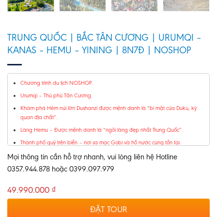
TRUNG QUỐC | BẮC TÂN CƯƠNG | URUMQI –
KANAS – HEMU – YINING | 8N7Đ | NOSHOP
Chương trình du lịch NOSHOP.
Urumqi
– Thủ phủ Tân Cương.
Khám phá
Hẻm núi lớn Dushanzi
được mệnh danh là
“bí mật của Duku, kỳ
quan địa chất”.
Làng Hemu
– Được mệnh danh là “ngôi làng đẹp nhất Trung Quốc”.
Thành phố quỷ trên biển
–
nơi sa mạc Gobi và hồ nước cùng tồn tại.
Khu bảo tồn Kanas
– được mệnh danh “Xứ sở thần tiên trên trái đất” hay
Mọi thông tin cần hỗ trợ nhanh, vui lòng liên hệ Hotline
“Thụy Sĩ Phương Đông”.
0357.944.878 hoặc 0399.097.979
Khám phá
“Thành phố ma” Urho
–
bí ẩn và lắng nghe những câu chuyện về
nơi này.
49.990.000
₫
ĐẶT TOUR