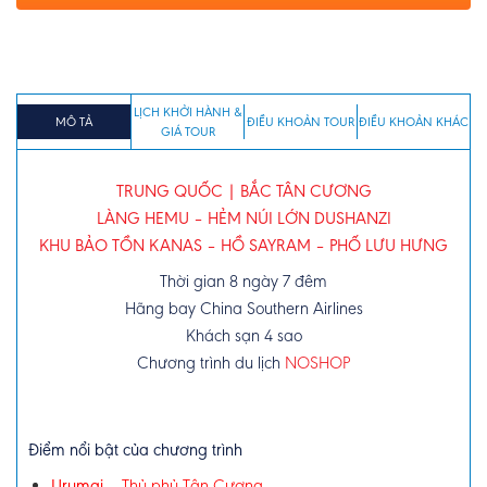
LỊCH KHỞI HÀNH &
MÔ TẢ
ĐIỀU KHOẢN TOUR
ĐIỀU KHOẢN KHÁC
GIÁ TOUR
TRUNG QUỐC | BẮC TÂN CƯƠNG
LÀNG HEMU – HẺM NÚI LỚN DUSHANZI
KHU BẢO TỒN KANAS – HỒ SAYRAM – PHỐ LƯU HƯNG
Thời gian 8 ngày 7 đêm
Hãng bay China Southern Airlines
Khách sạn 4 sao
Chương trình du lịch
NOSHOP
Điểm nổi bật của chương trình
Urumqi
– Thủ phủ Tân Cương.