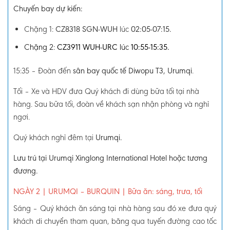
Chuyến bay dự kiến:
Chặng 1:
CZ8318 SGN-WUH
lúc
02:05-07:15.
Chặng 2:
CZ3911 WUH-URC
lúc
10:55-15:35.
15:35
–
Đoàn đến
sân bay quốc tế Diwopu T3, Urumqi
.
Tối – Xe và HDV đưa Quý khách đi dùng bữa tối tại nhà
hàng. Sau bữa tối, đoàn về khách sạn nhận phòng và nghỉ
ngơi.
Quý khách nghỉ đêm tại
Urumqi.
Lưu trú tại Urumqi Xinglong International Hotel hoặc tương
đương.
NGÀY 2
| URUMQI – BURQUIN
|
Bữa ăn: sáng, trưa, tối
Sáng –
Quý khách ăn sáng tại nhà hàng sau đó xe đưa quý
khách di chuyển tham quan, băng qua tuyến đường cao tốc