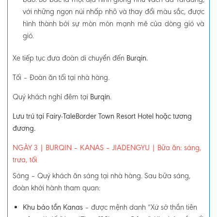
với những ngọn núi nhấp nhô và thay đổi màu sắc, được
hình thành bởi sự mòn mòn mạnh mẽ của dòng gió và
gió.
Xe tiếp tục đưa đoàn di chuyển đến
Burqin.
Tối
–
Đoàn ăn tối tại nhà hàng.
Quý khách nghỉ đêm tại
Burqin
.
Lưu trú tại Fairy-TaleBorder Town Resort Hotel hoặc tương
đương.
NGÀY 3
| BURQIN – KANAS – JIADENGYU
|
Bữa ăn: sáng,
trưa, tối
Sáng –
Quý khách ăn sáng tại nhà hàng. Sau bữa sáng,
đoàn khởi hành tham quan:
Khu bảo tồn Kanas
– được mệnh danh “Xứ sở thần tiên