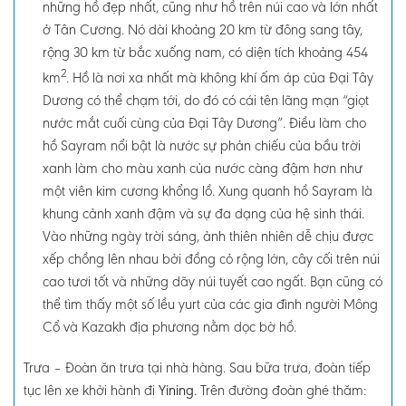
những hồ đẹp nhất, cũng như hồ trên núi cao và lớn nhất
ở Tân Cương. Nó dài khoảng 20 km từ đông sang tây,
rộng 30 km từ bắc xuống nam, có diện tích khoảng 454
2
km
. Hồ là nơi xa nhất mà không khí ấm áp của Đại Tây
Dương có thể chạm tới, do đó có cái tên lãng mạn “giọt
nước mắt cuối cùng của Đại Tây Dương”. Điều làm cho
hồ
Sayram
nổi bật là nước sự phản chiếu của bầu trời
xanh làm cho màu xanh của nước càng đậm hơn như
một viên kim cương khổng lồ. Xung quanh hồ Sayram là
khung cảnh xanh đậm và sự đa dạng của hệ sinh thái.
Vào những ngày trời sáng, ảnh thiên nhiên dễ chịu được
xếp chồng lên nhau bởi đồng cỏ rộng lớn, cây cối trên núi
cao tươi tốt và những dãy núi tuyết cao ngất. Bạn cũng có
thể tìm thấy một số lều yurt của các gia đình người Mông
Cổ và Kazakh địa phương nằm dọc bờ hồ.
Trưa –
Đoàn ăn trưa tại nhà hàng. Sau bữa trưa, đoàn tiếp
tục lên xe khởi hành đi
Yining
. Trên đường đoàn ghé thăm: