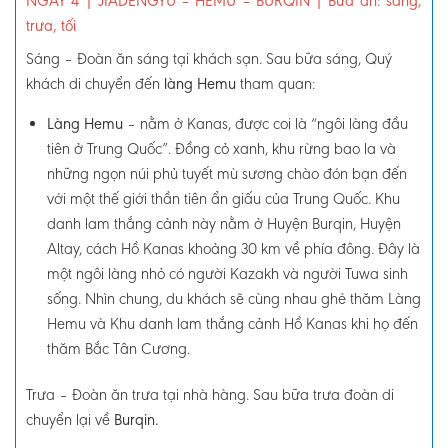
NGÀY 4
| JIADENGYU – HEMU – BURQIN
|
Bữa ăn: sáng,
trưa, tối
Sáng
–
Đoàn ăn sáng tại khách sạn. Sau bữa sáng, Quý
khách di chuyển đến
làng Hemu
tham quan:
Làng Hemu
–
nằm ở Kanas, được coi là “ngôi làng đầu
tiên ở Trung Quốc”. Đ
ồng cỏ xanh, khu rừng bao la và
những ngọn núi phủ tuyết mù sương chào đón bạn đến
với một thế giới thần tiên ẩn giấu của Trung Quốc. Khu
danh lam thắng cảnh này nằm ở Huyện Burqin, Huyện
Altay, cách Hồ Kanas khoảng 30 km về phía đông. Đây là
một ngôi làng nhỏ có người Kazakh và người Tuwa sinh
sống. Nhìn chung, du khách sẽ cùng nhau ghé thăm Làng
Hemu và Khu danh lam thắng cảnh Hồ Kanas khi họ đến
thăm Bắc Tân Cương.
Trưa –
Đoàn ăn trưa tại nhà hàng. Sau bữa trưa đoàn di
chuyển lại về
Burqin.