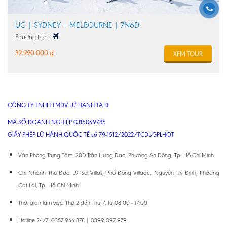
ÚC | SYDNEY – MELBOURNE | 7N6Đ
Phương tiện :
39.990.000
₫
XEM TOUR
CÔNG TY TNHH TMDV LỮ HÀNH TA ĐI
MÃ SỐ DOANH NGHIỆP 0315049785
GIẤY PHÉP LỮ HÀNH QUỐC TẾ số 79-1512/2022/TCDL-GPLHQT
Văn Phòng Trung Tâm: 20D Trần Hưng Đạo, Phường An Đông, Tp. Hồ Chí Minh
Chi Nhánh Thủ Đức: L9 Sol Villas, Phố Đông Village, Nguyễn Thị Định, Phường
Cát Lái, Tp. Hồ Chí Minh
Thời gian làm việc: Thứ 2 đến Thứ 7, từ 08:00 - 17:00
Hotline 24/7: 0357 944 878 | 0399 097 979