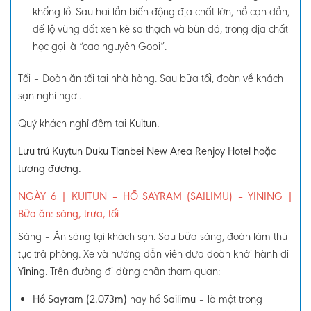
khổng lồ. Sau hai lần biến động địa chất lớn, hồ cạn dần,
để lộ vùng đất xen kẽ sa thạch và bùn đá, trong địa chất
học gọi là
“cao nguyên Gobi”
.
Tối – Đoàn ăn tối tại nhà hàng. Sau bữa tối, đoàn về khách
sạn nghỉ ngơi.
Quý khách nghỉ đêm tại
Kuitun.
Lưu trú Kuytun Duku Tianbei New Area Renjoy Hotel hoặc
tương đương.
NGÀY 6
|
KUITUN – HỒ SAYRAM (SAILIMU) – YINING
|
Bữa ăn: sáng, trưa, tối
Sáng –
Ăn sáng tại khách sạn. Sau bữa sáng, đoàn làm thủ
tục trả phòng. Xe và hướng dẫn viên đưa đoàn khởi hành đi
Yining
. Trên đường đi dừng chân tham quan:
Hồ Sayram (2.073m)
hay hồ
Sailimu
–
là một trong