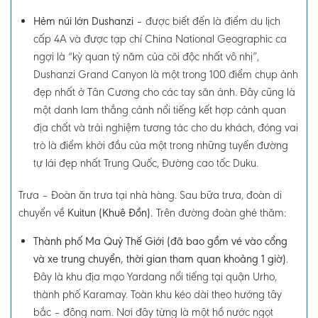
Hẻm núi lớn Dushanzi
– được biết đến là điểm du lịch
cấp 4A và được tạp chí China National Geographic ca
ngợi là “kỳ quan tỷ năm của cõi độc nhất vô nhị”,
Dushanzi Grand Canyon là một trong 100 điểm chụp ảnh
đẹp nhất ở Tân Cương cho các tay săn ảnh. Đây cũng là
một danh lam thắng cảnh nổi tiếng kết hợp cảnh quan
địa chất và trải nghiệm tương tác cho du khách, đóng vai
trò là điểm khởi đầu của một trong những tuyến đường
tự lái đẹp nhất Trung Quốc, Đường cao tốc Duku.
Trưa
–
Đoàn ăn trưa tại nhà hàng. Sau bữa trưa, đoàn di
chuyển về
Kuitun (Khuê Đồn).
Trên đường đoàn ghé thăm:
Thành phố Ma Quỷ Thế Giới
(đã bao gồm vé vào cổng
và xe trung chuyển, thời gian tham quan khoảng 1 giờ)
.
Đây là khu địa mạo Yardang nổi tiếng tại quận Urho,
thành phố Karamay. Toàn khu kéo dài theo hướng tây
bắc – đông nam. Nơi đây từng là một hồ nước ngọt