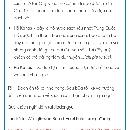
của núi Altai. Quý khách có cơ hội đi dạo dưới những
Con đường quanh co dưới những hàng cây đẹp như
tranh vẽ.
Hồ Kanas
–
đây là hồ nước sạch sâu nhất Trung Quốc.
Hồ được hình thành bởi các dòng sông, bao quanh bởi
dãy núi khổng lồ, lọt thỏm giữa hàng ngàn cây xanh và
những cánh đồng hoa dại đủ màu sắc. Tại đây quý
khách có thể trải nghiệm du thuyền,…
.
(chi phí tự túc)
Hồ Kanas
–
vẻ đẹp tự nhiên hoang sơ, nước hồ trong vắt
và xanh như ngọc.
Tối –
Đoàn ăn tối tại nhà hàng. Sau bữa tối, xe và hướng
dẫn viên đưa đoàn về khách sạn nhận phòng nghỉ ngơi
Quý khách nghỉ đêm tại
Jiadengyu.
Lưu trú tại Wanglinwan Resort Hotel hoặc tương đương.