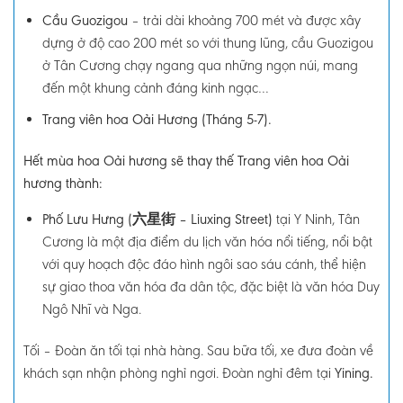
Cầu Guozigou
– t
rải dài khoảng 700 mét và được xây
dựng ở độ cao 200 mét so với thung lũng, cầu Guozigou
ở Tân Cương chạy ngang qua những ngọn núi, mang
đến một khung cảnh đáng kinh ngạc…
Trang viên hoa Oải Hương (Tháng 5-7).
Hết mùa hoa Oải hương sẽ thay thế Trang viên hoa Oải
hương thành:
Phố Lưu Hưng (六星街 – Liuxing Street)
tại Y Ninh, Tân
Cương là một địa điểm du lịch văn hóa nổi tiếng, nổi bật
với quy hoạch độc đáo hình ngôi sao sáu cánh, thể hiện
sự giao thoa văn hóa đa dân tộc, đặc biệt là văn hóa Duy
Ngô Nhĩ và Nga.
Tối – Đoàn ăn tối tại nhà hàng. Sau bữa tối, xe đưa đoàn về
khách sạn nhận
phòng nghỉ ngơi. Đoàn nghỉ đêm tại
Yining
.