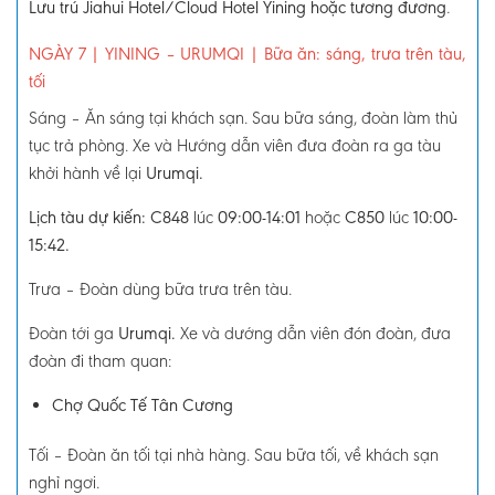
Lưu trú Jiahui Hotel/Cloud Hotel Yining hoặc tương đương
.
NGÀY 7
| YINING – URUMQI
|
Bữa ăn: sáng, trưa trên tàu,
tối
Sáng – Ăn sáng tại khách sạn. Sau bữa sáng, đoàn làm thủ
tục trả phòng. Xe và Hướng dẫn viên đưa đoàn ra ga tàu
khởi hành về lại
Urumqi.
Lịch tàu dự kiến:
C848
lúc
09:00-14:01
hoặc
C850
lúc
10:00-
15:42.
Trưa – Đoàn dùng bữa trưa trên tàu.
Đoàn tới ga
Urumqi.
Xe và dướng dẫn viên đón đoàn, đưa
đoàn đi tham quan:
Chợ Quốc Tế Tân Cương
Tối
–
Đoàn ăn tối tại nhà hàng. Sau bữa tối, về khách sạn
nghỉ ngơi.