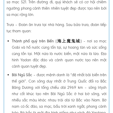
sa mạc S21. Trên đường đi, quý khách sẽ có cơ hội chiêm
ngưỡng phong cảnh thiên nhiên tuyệt đẹp được tạo nên bởi
sa mạc rộng lớn.
Trưa –
Đoàn ăn trưa tại nhà hàng. Sau bữa trưa, đoàn tiếp
tục tham quan:
Thành phố quỷ trên Biển (海上魔鬼城)
–
nơi sa mạc
Gobi và hồ nước cùng tồn tại, sự hoang tàn và sức sống
cùng tồn tại. Một nửa là nước biển, một nửa là lửa. Địa
hình Yadan độc đáo và cảnh quan nước tạo nên một
cảnh quan tuyệt đẹp.
Bãi Ngũ Sắc
–
được mệnh danh là “đệ nhất bãi biển trên
thế giới”. Con sông duy nhất ở Trung Quốc đổi ra Bắc
Băng Dương với tổng chiều dài 2969 km – sông Irtysh
như cốt khúc tạo nên Bãi Ngũ Sắc ở hai bờ sông, với
nhiều sắc màu khác nhau trải dài từ Bắc vào Nam. Bờ
nam có ốc đảo, sa mạc, bầu trời xanh ngắt, phong cảnh
bảo. Bờ bắc là một địa hình giống như vách đá Yardang,