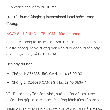
Quý khách nghỉ đêm tại
Urumqi.
Lưu trú Urumqi Xinglong International Hotel hoặc tương
đương.
NGÀY 8
| URUMQI – TP. HCM
|
Bữa ăn: sáng
Sáng –
Ăn sáng tại khách sạn. Sau bữa sáng, đoàn làm thủ
tục trả phòng. Xe và hướng dẫn viên đưa đoàn ra sân bay
đáp chuyến bay về lại
TP.
HCM.
Lịch bay dự kiến:
Chặng 1: CZ6885 URC-CAN
lúc
14:45-20:00.
Chặng 2: CZ6089 CAN-SGN
lúc
23:40-01:35+1.
Về đến
sân bay Tân Sơn Nhất
, hướng dẫn viên chia tay
đoàn. Hẹn gặp lại quý khách ở những hành trình tiếp theo!
KÍNH CHÚC QUÝ KHÁCH MỘT CHUYẾN ĐI VUI VẺ & THOẢI