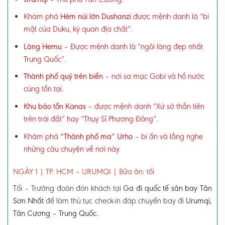
Khám phá
Hẻm núi lớn Dushanzi
được mệnh danh là
“bí
mật của Duku, kỳ quan địa chất”.
Làng Hemu
– Được mệnh danh là “ngôi làng đẹp nhất
Trung Quốc”.
Thành phố quỷ trên biển
–
nơi sa mạc Gobi và hồ nước
cùng tồn tại.
Khu bảo tồn Kanas
– được mệnh danh “Xứ sở thần tiên
trên trái đất” hay “Thụy Sĩ Phương Đông”.
Khám phá
“Thành phố ma” Urho
–
bí ẩn và lắng nghe
những câu chuyện về nơi này.
NGÀY 1
| TP. HCM – URUMQI
|
Bữa ăn: tối
Tối
–
Trưởng đoàn đón khách tại
Ga đi quốc tế sân bay Tân
Sơn Nhất
để làm thủ tục check-in đáp chuyến bay đi
Urumqi,
Tân Cương
–
Trung Quốc.