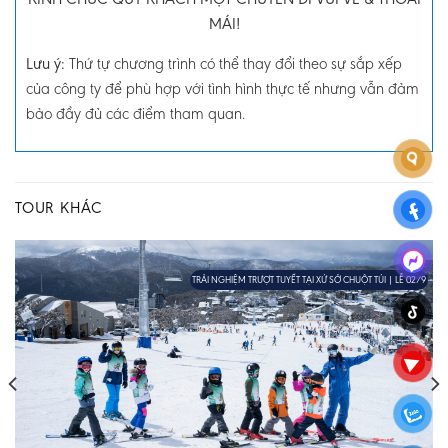
MÁI!
Lưu ý
:
Thứ tự chương trình có thể thay đổi theo sự sắp xếp
của công ty để phù hợp với tình hình thực tế nhưng vẫn đảm
bảo đầy đủ các điểm tham quan.
TOUR KHÁC
TRẢI NGHIỆM TRƯỢT TUYẾT TẠI XỨ SỞ CHUỘT TÚI | LỄ 02/9