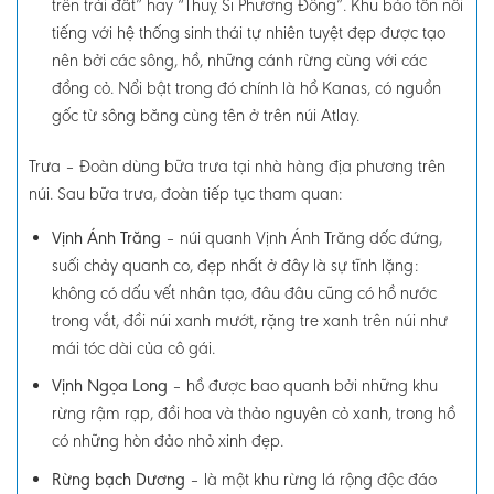
trên trái đất” hay “Thuỵ Sĩ Phương Đông”. Khu bảo tồn nổi
tiếng với hệ thống sinh thái tự nhiên tuyệt đẹp được tạo
nên bởi các sông, hồ, những cánh rừng cùng với các
đồng cỏ. Nổi bật trong đó chính là hồ Kanas, có nguồn
gốc từ sông băng cùng tên ở trên núi Atlay.
Trưa
–
Đoàn dùng bữa trưa tại nhà hàng địa phương trên
núi. Sau bữa trưa, đoàn tiếp tục tham quan:
Vịnh Ánh Trăng
– núi quanh Vịnh Ánh Trăng dốc đứng,
suối chảy quanh co, đẹp nhất ở đây là sự tĩnh lặng:
không có dấu vết nhân tạo, đâu đâu cũng có hồ nước
trong vắt, đồi núi xanh mướt, rặng tre xanh trên núi như
mái tóc dài của cô gái.
Vịnh Ngọa Long
– hồ được bao quanh bởi những khu
rừng rậm rạp, đồi hoa và thảo nguyên cỏ xanh, trong hồ
có những hòn đảo nhỏ xinh đẹp.
Rừng bạch Dương
– là một khu rừng lá rộng độc đáo