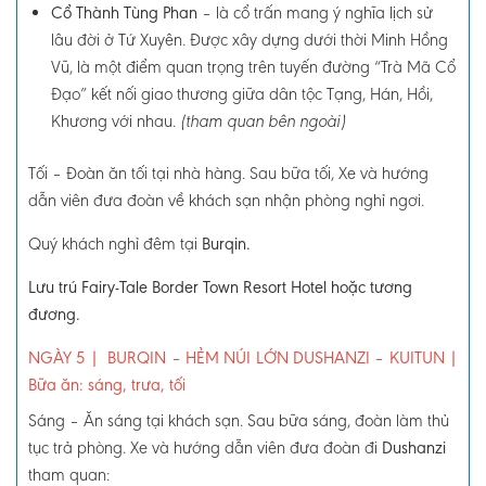
Cổ Thành Tùng Phan
– là cổ trấn mang ý nghĩa lịch sử
lâu đời ở Tứ Xuyên. Được xây dựng dưới thời Minh Hồng
Vũ, là một điểm quan trọng trên tuyến đường “Trà Mã Cổ
Đạo” kết nối giao thương giữa dân tộc Tạng, Hán, Hồi,
Khương với nhau.
(tham quan bên ngoài)
Tối –
Đoàn ăn tối tại nhà hàng. Sau bữa tối, Xe và hướng
dẫn viên đưa đoàn về khách sạn nhận phòng nghỉ ngơi.
Quý khách nghỉ đêm tại
Burqin.
Lưu trú Fairy-Tale Border Town Resort Hotel hoặc tương
đương.
NGÀY 5
|
BURQIN – HẺM NÚI LỚN DUSHANZI – KUITUN
|
Bữa ăn: sáng, trưa, tối
Sáng
–
Ăn sáng tại khách sạn. Sau bữa sáng, đoàn làm thủ
tục trả phòng. Xe và hướng dẫn viên đưa đoàn đi
Dushanzi
tham quan: