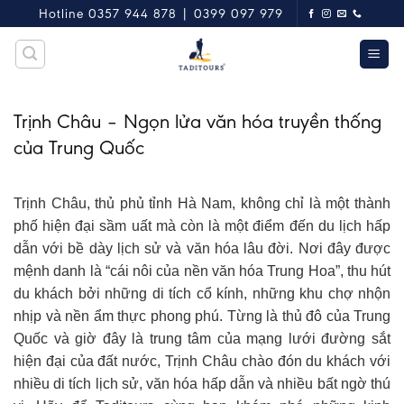
Skip
Hotline 0357 944 878 | 0399 097 979
to
content
Trịnh Châu – Ngọn lửa văn hóa truyền thống
của Trung Quốc
Trịnh Châu, thủ phủ tỉnh Hà Nam, không chỉ là một thành
phố hiện đại sầm uất mà còn là một điểm đến du lịch hấp
dẫn với bề dày lịch sử và văn hóa lâu đời. Nơi đây được
mệnh danh là “cái nôi của nền văn hóa Trung Hoa”, thu hút
du khách bởi những di tích cổ kính, những khu chợ nhộn
nhịp và nền ẩm thực phong phú. Từng là thủ đô của Trung
Quốc và giờ đây là trung tâm của mạng lưới đường sắt
hiện đại của đất nước, Trịnh Châu chào đón du khách với
nhiều di tích lịch sử, văn hóa hấp dẫn và nhiều bất ngờ thú