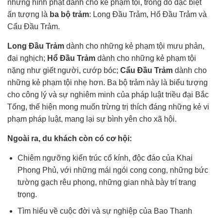
những hình phạt dành cho kẻ phạm tội, trong đó đặc biệt
ấn tượng là
ba bộ trảm
: Long Đầu Trảm, Hổ Đầu Trảm và
Cẩu Đầu Trảm.
Long Đầu Trảm
dành cho những kẻ phạm tội mưu phản,
đại nghịch;
Hổ Đầu Trảm
dành cho những kẻ phạm tội
nặng như giết người, cướp bóc;
Cẩu Đầu Trảm
dành cho
những kẻ phạm tội nhẹ hơn. Ba bộ trảm này là biểu tượng
cho công lý và sự nghiêm minh của pháp luật triều đại Bắc
Tống, thể hiện mong muốn trừng trị thích đáng những kẻ vi
phạm pháp luật, mang lại sự bình yên cho xã hội.
Ngoài ra, du khách còn có cơ hội:
Chiêm ngưỡng kiến trúc cổ kính, độc đáo của Khai
Phong Phủ, với những mái ngói cong cong, những bức
tường gạch rêu phong, những gian nhà bày trí trang
trọng.
Tìm hiểu về cuộc đời và sự nghiệp của Bao Thanh