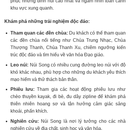
phục những đỉnh núi cao nhất và ngắm nhìn toàn cảnh
khu vực xung quanh.
Khám phá những trải nghiệm độc đáo:
Tham quan các đền chùa:
Du khách có thể tham quan
các đền chùa nổi tiếng như Chùa Trung Nhạc, Chùa
Thượng Thanh, Chùa Thanh Xu, chiêm ngưỡng kiến
trúc độc đáo và tìm hiểu về văn hóa Đạo giáo.
Leo núi:
Núi Song có nhiều cung đường leo núi với độ
khó khác nhau, phù hợp cho những du khách yêu thích
mạo hiểm và thử thách bản thân.
Phiêu lưu:
Tham gia các hoạt động phiêu lưu như
chèo thuyền kayak, đi bè, đu dây zipline để khám phá
thiên nhiên hoang sơ và tận hưởng cảm giác sảng
khoái, phấn khích.
Nghiên cứu:
Núi Song là nơi lý tưởng cho các nhà
nghiên cứu về địa chất, sinh học và văn hóa.