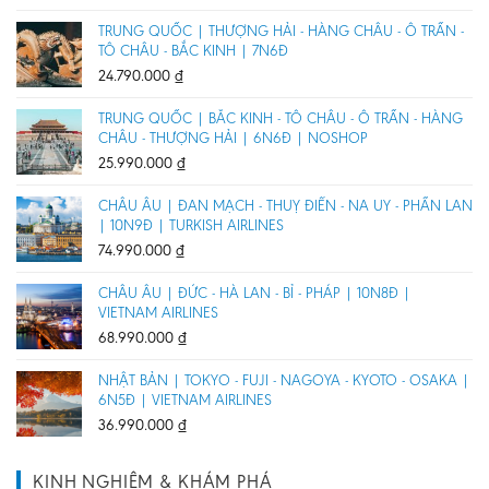
TRUNG QUỐC | THƯỢNG HẢI - HÀNG CHÂU - Ô TRẤN -
TÔ CHÂU - BẮC KINH | 7N6Đ
24.790.000
₫
TRUNG QUỐC | BẮC KINH - TÔ CHÂU - Ô TRẤN - HÀNG
CHÂU - THƯỢNG HẢI | 6N6Đ | NOSHOP
25.990.000
₫
CHÂU ÂU | ĐAN MẠCH - THUỴ ĐIỂN - NA UY - PHẦN LAN
| 10N9Đ | TURKISH AIRLINES
74.990.000
₫
CHÂU ÂU | ĐỨC - HÀ LAN - BỈ - PHÁP | 10N8Đ |
VIETNAM AIRLINES
68.990.000
₫
NHẬT BẢN | TOKYO - FUJI - NAGOYA - KYOTO - OSAKA |
6N5Đ | VIETNAM AIRLINES
36.990.000
₫
KINH NGHIỆM & KHÁM PHÁ