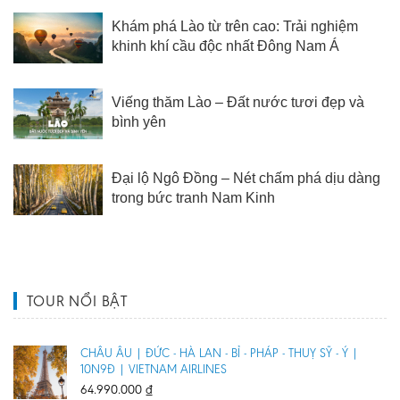
Khám phá Lào từ trên cao: Trải nghiệm
khinh khí cầu độc nhất Đông Nam Á
Viếng thăm Lào – Đất nước tươi đẹp và
bình yên
Đại lộ Ngô Đồng – Nét chấm phá dịu dàng
trong bức tranh Nam Kinh
TOUR NỔI BẬT
CHÂU ÂU | ĐỨC - HÀ LAN - BỈ - PHÁP - THUỴ SỸ - Ý |
10N9Đ | VIETNAM AIRLINES
64.990.000
₫