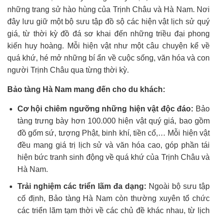
những trang sử hào hùng của Trịnh Châu và Hà Nam. Nơi
đây lưu giữ một bộ sưu tập đồ sộ các hiện vật lịch sử quý
giá, từ thời kỳ đồ đá sơ khai đến những triều đại phong
kiến huy hoàng. Mỗi hiện vật như một câu chuyện kể về
quá khứ, hé mở những bí ẩn về cuộc sống, văn hóa và con
người Trịnh Châu qua từng thời kỳ.
Bảo tàng Hà Nam mang đến cho du khách:
Cơ hội chiêm ngưỡng những hiện vật độc đáo:
Bảo
tàng trưng bày hơn 100.000 hiện vật quý giá, bao gồm
đồ gốm sứ, tượng Phật, binh khí, tiền cổ,… Mỗi hiện vật
đều mang giá trị lịch sử và văn hóa cao, góp phần tái
hiện bức tranh sinh động về quá khứ của Trịnh Châu và
Hà Nam.
Trải nghiệm các triển lãm đa dạng:
Ngoài bộ sưu tập
cố định, Bảo tàng Hà Nam còn thường xuyên tổ chức
các triển lãm tạm thời về các chủ đề khác nhau, từ lịch