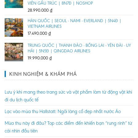
VIÊN GẤU TRÚC | 8N7Đ | NOSHOP
28.990.000
₫
HÀN QUỐC | SEOUL - NAMI - EVERLAND | 5N4Đ |
VIETNAM AIRLINES
17.490.000
₫
TRUNG QUỐC | THANH ĐẢO - BỒNG LAI - YÊN ĐÀI - UY
HẢI | 5N5Đ | QINGDAO AIRLINES
19.990.000
₫
KINH NGHIỆM & KHÁM PHÁ
Lưu ý khi mang theo trang sức và vật phẩm làm từ động vật khi
đi du lịch quốc tế
Lạc vào mùa thu Hallstatt: Ngôi làng cổ đẹp nhất nước Áo
Mùa thu này đi đâu? Top các điểm đến khiến bạn “rung rinh” từ
cái nhìn đầu tiên