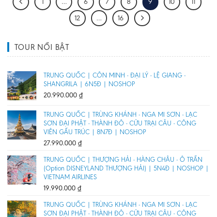
1
…
6
7
8
9
10
11
12
…
16
TOUR NỔI BẬT
TRUNG QUỐC | CÔN MINH - ĐẠI LÝ - LỆ GIANG -
SHANGRILA | 6N5Đ | NOSHOP
20.990.000
₫
TRUNG QUỐC | TRÙNG KHÁNH - NGA MI SƠN - LẠC
SƠN ĐẠI PHẬT - THÀNH ĐÔ - CỬU TRẠI CÂU - CÔNG
VIÊN GẤU TRÚC | 8N7Đ | NOSHOP
27.990.000
₫
TRUNG QUỐC | THƯỢNG HẢI - HÀNG CHÂU - Ô TRẤN
(Option DISNEYLAND THƯỢNG HẢI) | 5N4Đ | NOSHOP |
VIETNAM AIRLINES
19.990.000
₫
TRUNG QUỐC | TRÙNG KHÁNH - NGA MI SƠN - LẠC
SƠN ĐẠI PHẬT - THÀNH ĐÔ - CỬU TRẠI CÂU - CÔNG