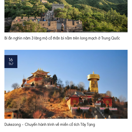
Bí ẩn nghìn năm 3 lăng mộ cổ thần bí nằm trên long mạch ở Trung Quốc
16
Th7
Dukezong – Chuyến hành trình về miền cổ tích Tây Tạng