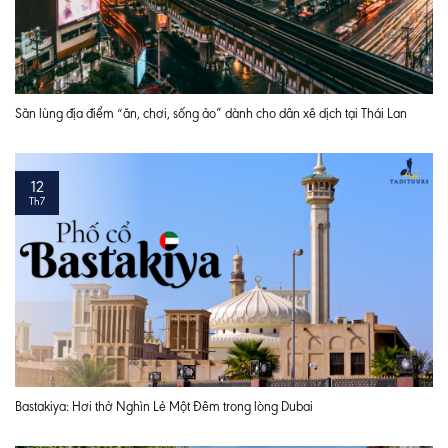
Săn lùng địa điểm “ăn, chơi, sống ảo” dành cho dân xê dịch tại Thái Lan
12
Th7
Bastakiya: Hơi thở Nghìn Lẻ Một Đêm trong lòng Dubai