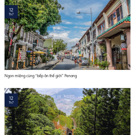
12
Th7
Ngon miệng cùng “bếp ăn thế giới” Penang
12
Th7