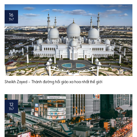
16
Th7
Sheikh Zayed – Thánh đường hồi giáo xa hoa nhất thế giới
12
Th7