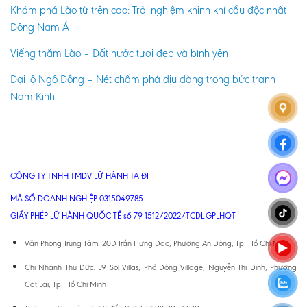
Khám phá Lào từ trên cao: Trải nghiệm khinh khí cầu độc nhất
Đông Nam Á
Viếng thăm Lào – Đất nước tươi đẹp và bình yên
Đại lộ Ngô Đồng – Nét chấm phá dịu dàng trong bức tranh
Nam Kinh
CÔNG TY TNHH TMDV LỮ HÀNH TA ĐI
MÃ SỐ DOANH NGHIỆP 0315049785
GIẤY PHÉP LỮ HÀNH QUỐC TẾ số 79-1512/2022/TCDL-GPLHQT
Văn Phòng Trung Tâm: 20D Trần Hưng Đạo, Phường An Đông, Tp. Hồ Chí Minh
Chi Nhánh Thủ Đức: L9 Sol Villas, Phố Đông Village, Nguyễn Thị Định, Phường
Cát Lái, Tp. Hồ Chí Minh