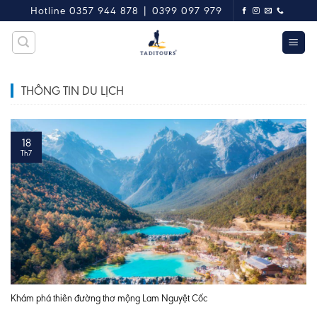
Skip
Hotline 0357 944 878 | 0399 097 979
to
content
THÔNG TIN DU LỊCH
18
Th7
Khám phá thiên đường thơ mộng Lam Nguyệt Cốc